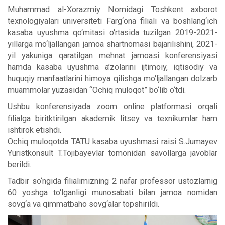
Muhammad al-Xorazmiy Nomidagi Toshkent axborot
texnologiyalari universiteti Farg‘ona filiali va boshlang‘ich
kasaba uyushma qo‘mitasi o‘rtasida tuzilgan 2019-2021-
yillarga mo‘ljallangan jamoa shartnomasi bajarilishini, 2021-
yil yakuniga qaratilgan mehnat jamoasi konferensiyasi
hamda kasaba uyushma a’zolarini ijtimoiy, iqtisodiy va
huquqiy manfaatlarini himoya qilishga mo‘ljallangan dolzarb
muammolar yuzasidan “Ochiq muloqot” bo‘lib o‘tdi.
Ushbu konferensiyada zoom online platformasi orqali
filialga biritktirilgan akademik litsey va texnikumlar ham
ishtirok etishdi.
Ochiq muloqotda TATU kasaba uyushmasi raisi S.Jumayev
Yuristkonsult T.Tojibayevlar tomonidan savollarga javoblar
berildi.
Tadbir so‘ngida filialimizning 2 nafar professor ustozlarnig
60 yoshga to‘lganligi munosabati bilan jamoa nomidan
sovg‘a va qimmatbaho sovg‘alar topshirildi.