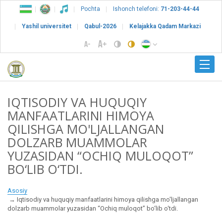
Pochta
Ishonch telefoni:
71-203-44-44
Yashil universitet
Qabul-2026
Kelajakka Qadam Markazi
IQTISODIY VA HUQUQIY
MANFAATLARINI HIMOYA
QILISHGA MO'LJALLANGAN
DOLZARB MUAMMOLAR
YUZASIDAN “OCHIQ MULOQOT”
BO‘LIB O‘TDI.
Asosiy
Iqtisodiy va huquqiy manfaatlarini himoya qilishga mo'ljallangan
dolzarb muammolar yuzasidan “Ochiq muloqot” bo‘lib o‘tdi.