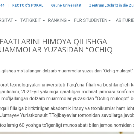
-44
RECTOR’S POKAL
Grüne Universität
Zentrum „Schritt in die Zu
RSITÄT
TÄTIGKEIT
RANKING
FÜR STUDENTEN
ABITURI
FAATLARINI HIMOYA QILISHGA
MUAMMOLAR YUZASIDAN “OCHIQ
 qilishga mo'ljallangan dolzarb muammolar yuzasidan “Ochiq muloqot” bo
texnologiyalari universiteti Farg‘ona filiali va boshlang‘ich k
jarilishini, 2021-yil yakuniga qaratilgan mehnat jamoasi konfere
a mo‘ljallangan dolzarb muammolar yuzasidan “Ochiq muloqot” bo‘l
i filialga biritktirilgan akademik litsey va texnikumlar ham ishti
mayev Yuristkonsult T.Tojibayevlar tomonidan savollarga javobla
ustozlarnig 60 yoshga to‘lganligi munosabati bilan jamoa nomidan 