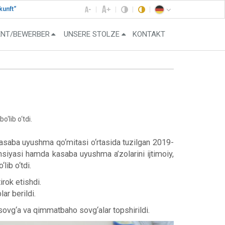
kunft“
ENT/BEWERBER
UNSERE STOLZE
KONTAKT
‘lib o‘tdi.
asaba uyushma qo‘mitasi o‘rtasida tuzilgan 2019-
nsiyasi hamda kasaba uyushma a’zolarini ijtimoiy,
ib o‘tdi.
rok etishdi.
r berildi.
sovg‘a va qimmatbaho sovg‘alar topshirildi.