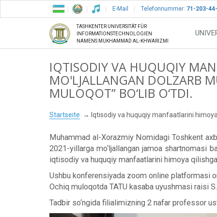
E-Mail
Telefonnummer:
71-203-44
TASHKENTER UNIVERSITÄT FÜR
UNIVE
INFORMATIONSTECHNOLOGIEN
NAMENS MUKHAMMAD AL-KHWARIZMI
IQTISODIY VA HUQUQIY MAN
MO'LJALLANGAN DOLZARB 
MULOQOT” BO‘LIB O‘TDI.
Startseite
Iqtisodiy va huquqiy manfaatlarini himoya
Muhammad al-Xorazmiy Nomidagi Toshkent axborot 
2021-yillarga mo‘ljallangan jamoa shartnomasi ba
iqtisodiy va huquqiy manfaatlarini himoya qilishg
Ushbu konferensiyada zoom online platformasi orqal
Ochiq muloqotda TATU kasaba uyushmasi raisi S.Ju
Tadbir so‘ngida filialimizning 2 nafar professor 