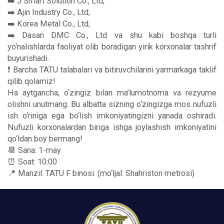
➡️ J Smart Solution Co., Ltd;
➡️ Ajin Industry Co., Ltd;
➡️ Korea Metal Co., Ltd;
➡️ Dasan DMC Co., Ltd va shu kabi boshqa turli
yo‘nalishlarda faoliyat olib boradigan yirik korxonalar tashrif
buyurishadi.
❗️ Barcha TATU talabalari va bitiruvchilarini yarmarkaga taklif
qilib qolamiz!
Ha aytgancha, o‘zingiz bilan ma’lumotnoma va rezyume
olishni unutmang. Bu albatta sizning o‘zingizga mos nufuzli
ish o‘riniga ega bo‘lish imkoniyatingizni yanada oshiradi.
Nufuzli korxonalardan biriga ishga joylashish imkoniyatini
qo‘ldan boy bermang!
📆 Sana: 1-may
⏰ Soat: 10:00
📍 Manzil: TATU F binosi. (mo‘ljal: Shahriston metrosi)