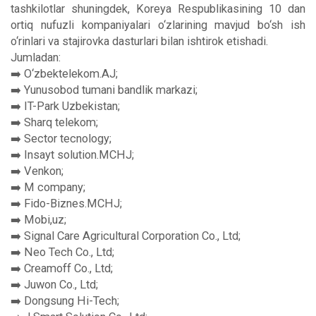
tashkilotlar shuningdek, Koreya Respublikasining 10 dan
ortiq nufuzli kompaniyalari o‘zlarining mavjud bo‘sh ish
o‘rinlari va stajirovka dasturlari bilan ishtirok etishadi.
Jumladan:
➡️ O‘zbektelekom.AJ;
➡️ Yunusobod tumani bandlik markazi;
➡️ IT-Park Uzbekistan;
➡️ Sharq telekom;
➡️ Sector tecnology;
➡️ Insayt solution.MCHJ;
➡️ Venkon;
➡️ M company;
➡️ Fido-Biznes.MCHJ;
➡️ Mobi,uz;
➡️ Signal Care Agricultural Corporation Co., Ltd;
➡️ Neo Tech Co., Ltd;
➡️ Creamoff Co., Ltd;
➡️ Juwon Co., Ltd;
➡️ Dongsung Hi-Tech;