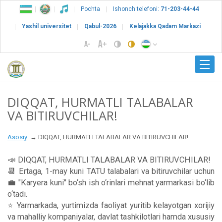
Pochta
Ishonch telefoni:
71-203-44-44
Yashil universitet
Qabul-2026
Kelajakka Qadam Markazi
DIQQAT, HURMATLI TALABALAR
VA BITIRUVCHILAR!
Asosiy
DIQQAT, HURMATLI TALABALAR VA BITIRUVCHILAR!
📣 DIQQAT, HURMATLI TALABALAR VA BITIRUVCHILAR!
📆 Ertaga, 1-may kuni TATU talabalari va bitiruvchilar uchun
💼 "Karyera kuni" bo‘sh ish o‘rinlari mehnat yarmarkasi bo‘lib
o‘tadi.
⭐️ Yarmarkada, yurtimizda faoliyat yuritib kelayotgan xorijiy
va mahalliy kompaniyalar, davlat tashkilotlari hamda xususiy