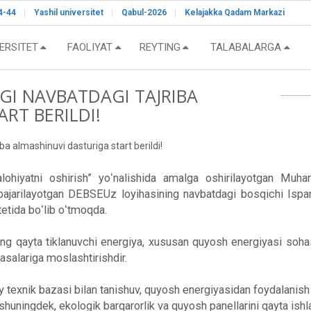
4-44
Yashil universitet
Qabul-2026
Kelajakka Qadam Markazi
ERSITET
FAOLIYAT
REYTING
TALABALARGA
GI NAVBATDAGI TAJRIBA
RT BERILDI!
a almashinuvi dasturiga start berildi!
alohiyatni oshirish” yoʻnalishida amalga oshirilayotgan M
da bajarilayotgan DEBSEUz loyihasining navbatdagi bosqichi Isp
etida boʻlib oʻtmoqda.
g qayta tiklanuvchi energiya, xususan quyosh energiyasi sohasidag
sasalariga moslashtirishdir.
exnik bazasi bilan tanishuv, quyosh energiyasidan foydalanish b
shuningdek, ekologik barqarorlik va quyosh panellarini qayta ish