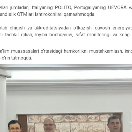
ari jumladan, Italiyaning POLITO, Portugaliyaning UEVORA va I
ndislik OTMlari ishtirokchilari qatnashmoqda.
shlab chiqish va akkreditatsiyadan o‘tkazish, quyosh energiyas
i tashkil qilish, loyiha boshqaruvi, sifat monitoringi va keng
lim muassasalari o‘rtasidagi hamkorlikni mustahkamlash, innovat
o‘rin tutmoqda.