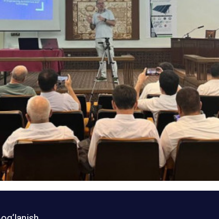
og‘lanish