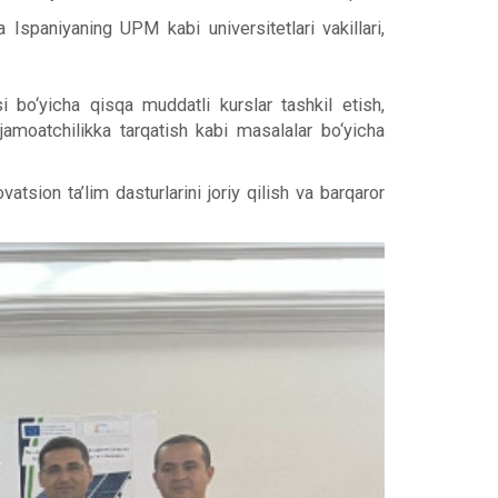
spaniyaning UPM kabi universitetlari vakillari,
i bo‘yicha qisqa muddatli kurslar tashkil etish,
 jamoatchilikka tarqatish kabi masalalar bo‘yicha
sion ta’lim dasturlarini joriy qilish va barqaror