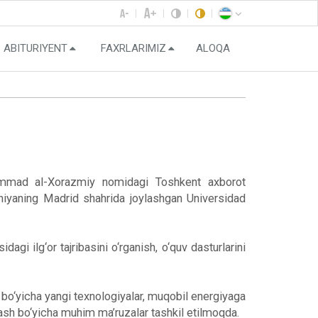
ABITURIYENT
FAXRLARIMIZ
ALOQA
uhammad al-Xorazmiy nomidagi Toshkent axborot
aniyaning Madrid shahrida joylashgan Universidad
i ilg‘or tajribasini o‘rganish, o‘quv dasturlarini
o‘yicha yangi texnologiyalar, muqobil energiyaga
lash bo‘yicha muhim ma’ruzalar tashkil etilmoqda.