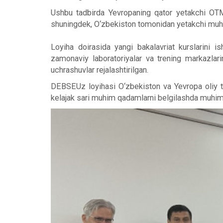
Ushbu tadbirda Yevropaning qator yetakchi OTMl
shuningdek, O‘zbekiston tomonidan yetakchi muha
Loyiha doirasida yangi bakalavriat kurslarini i
zamonaviy laboratoriyalar va trening markazlarin
uchrashuvlar rejalashtirilgan.
DEBSEUz loyihasi O‘zbekiston va Yevropa oliy ta’
kelajak sari muhim qadamlarni belgilashda muhim 