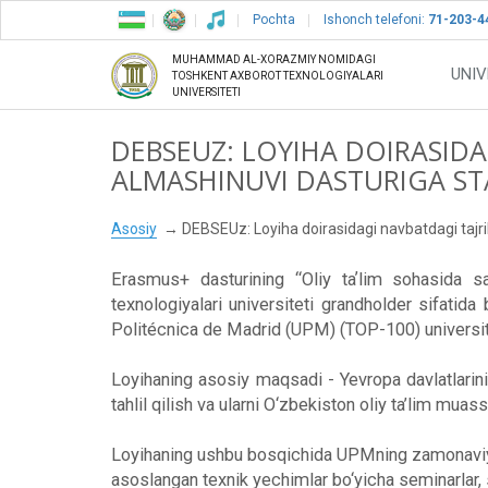
Pochta
Ishonch telefoni:
71-203-4
MUHAMMAD AL-XORAZMIY NOMIDAGI
UNIV
TOSHKENT AXBOROT TEXNOLOGIYALARI
UNIVERSITETI
DEBSEUZ: LOYIHA DOIRASIDA
ALMASHINUVI DASTURIGA STA
Asosiy
DEBSEUz: Loyiha doirasidagi navbatdagi tajrib
Erasmus+ dasturining “Oliy taʼlim sohasida s
texnologiyalari universiteti grandholder sifati
Politécnica de Madrid (UPM) (TOP-100) universit
Loyihaning asosiy maqsadi - Yevropa davlatlarinin
tahlil qilish va ularni O‘zbekiston oliy ta’lim muas
Loyihaning ushbu bosqichida UPMning zamonaviy t
asoslangan texnik yechimlar bo‘yicha seminarlar, 