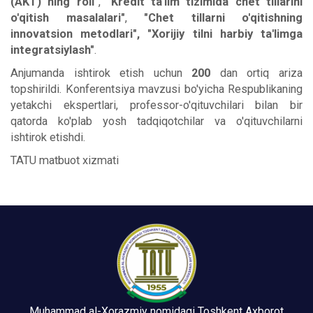
(AKT) ning roli"
,
"Kredit ta'lim tizimida chet tillarini
o'qitish masalalari"
,
"Chet tillarni o'qitishning
innovatsion metodlari", "Xorijiy tilni harbiy ta'limga
integratsiylash"
.
Anjumanda ishtirok etish uchun
200
dan ortiq ariza
topshirildi. Konferentsiya mavzusi bo'yicha Respublikaning
yetakchi ekspertlari, professor-o'qituvchilari bilan bir
qatorda ko'plab yosh tadqiqotchilar va o'qituvchilarni
ishtirok etishdi.
TATU matbuot xizmati
Muhammad al-Xorazmiy nomidagi Toshkent Axborot