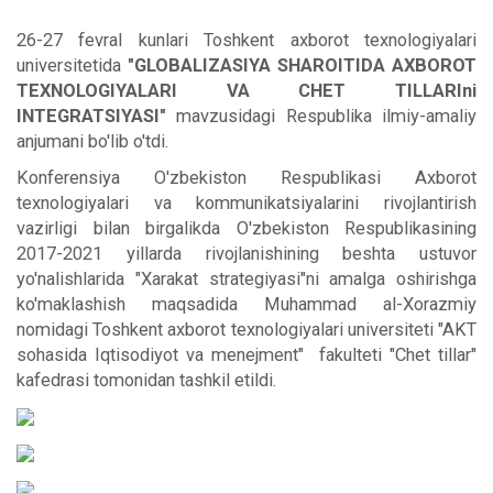
26-27 fevral kunlari Toshkent axborot texnologiyalari
universitetida
"GLOBALIZASIYA SHAROITIDA AXBOROT
TEXNOLOGIYALARI VA CHET TILLARIni
INTEGRATSIYASI"
mavzusidagi Respublika ilmiy-amaliy
anjumani bo'lib o'tdi.
Konferensiya O'zbekiston Respublikasi Axborot
texnologiyalari va kommunikatsiyalarini rivojlantirish
vazirligi bilan birgalikda O'zbekiston Respublikasining
2017-2021 yillarda rivojlanishining beshta ustuvor
yo'nalishlarida "Xarakat strategiyasi"ni amalga oshirishga
ko'maklashish maqsadida Muhammad al-Xorazmiy
nomidagi Toshkent axborot texnologiyalari universiteti "AKT
sohasida Iqtisodiyot va menejment" fakulteti "Chet tillar"
kafedrasi tomonidan tashkil etildi.