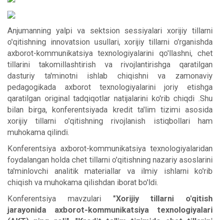
Anjumanning yalpi va sektsion sessiyalari xorijiy tillarni
o'qitishning innovatsion usullari, xorijiy tillarni o’rganishda
axborot-kommunikatsiya texnologiyalarini qo'llashni, chet
tillarini takomillashtirish va rivojlantirishga qaratilgan
dasturiy ta'minotni ishlab chiqishni va zamonaviy
pedagogikada axborot texnologiyalarini joriy etishga
qaratilgan original tadqiqotlar natijalarini ko'rib chiqdi .Shu
bilan birga, konferentsiyada kredit ta'lim tizimi asosida
xorijiy tillarni o'qitishning rivojlanish istiqbollari ham
muhokama qilindi.
Konferentsiya axborot-kommunikatsiya texnologiyalaridan
foydalangan holda chet tillarni o'qitishning nazariy asoslarini
ta'minlovchi analitik materiallar va ilmiy ishlarni ko'rib
chiqish va muhokama qilishdan iborat bo'ldi.
Konferentsiya mavzulari
"Xorijiy tillarni o'qitish
jarayonida axborot-kommunikatsiya texnologiyalari