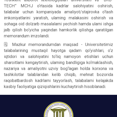
TECH” MCHJ o‘rtasida kadrlar salohiyatini oshirish,
talabalar uchun kompaniyada amaliyot/stajirovka o‘tash
imkoniyatlarini yaratish, ularning malakasini oshirish va
sohaga oid dolzarb masalalarni yechish hamda ularni ishga
jalb qilish bo‘yicha yaqindan hamkorlik qilishga qaratilgan
memorandum imzolandi.
🗒 Mazkur memorandumdan maqsad - Universitetimiz
talabalarining mustaqil hayotga qadam qo‘yishlari, o‘z
iqtidori va salohiyatini to‘liq namoyon etishlari uchun
sharoitlarni kengaytirish, ularning bandligiga ko‘maklashish,
nazariya va amaliyotni uzviy bog‘lagan holda korxona va
tashkilotlar talablaridan kelib chiqib, mehnat bozorida
raqobatbardosh kadrlarni tayyorlash, talabalarni kelajakda
kasbiy faoliyatiga qiziqishlarini kuchaytirish hisoblanadi.