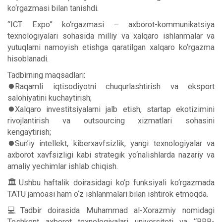
ko‘rgazmasi bilan tanishdi.
“ICT Expo” ko‘rgazmasi – axborot-kommunikatsiya
texnologiyalari sohasida milliy va xalqaro ishlanmalar va
yutuqlarni namoyish etishga qaratilgan xalqaro ko‘rgazma
hisoblanadi.
Tadbirning maqsadlari:
⏺Raqamli iqtisodiyotni chuqurlashtirish va eksport
salohiyatini kuchaytirish;
⏺Xalqaro investitsiyalarni jalb etish, startap ekotizimini
rivojlantirish va outsourcing xizmatlari sohasini
kengaytirish;
⏺Sun’iy intellekt, kiberxavfsizlik, yangi texnologiyalar va
axborot xavfsizligi kabi strategik yo‘nalishlarda nazariy va
amaliy yechimlar ishlab chiqish.
🏛Ushbu haftalik doirasidagi ko‘p funksiyali ko‘rgazmada
TATU jamoasi ham o‘z ishlanmalari bilan ishtirok etmoqda.
💻Tadbir doirasida Muhammad al-Xorazmiy nomidagi
Toshkent axborot texnologiyalari universiteti va “BRB-