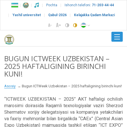
Pochta
Ishonch telefoni:
71-203-44-44
Yashil universitet
Qabul-2026
Kelajakka Qadam Markazi
BUGUN ICTWEEK UZBEKISTAN –
2025 HAFTALIGINING BIRINCHI
KUNI!
Asosiy
Bugun ICTWeek Uzbekistan – 2025 haftaligining birinchi kuni!
“ICTWEEK UZBEKISTAN – 2025” AKT haftaligi ochilish
marosimi doirasida Raqamli texnologiyalar vaziri Sherzod
Shermatov xorijiy delegatsiyasi va kompaniya yetakchilari
va faхriy mehmonlar bilan birgalikda “CAEx” (Central Asian
Expo Uzbekistan) majmuasida tashkil etilgan “ICT EXPO”