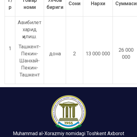
Т/
Товар
Ўлчов
Сони
Нархи
Суммаси
р
номи
бириги
Авибилет
харид
қилиш.
Ташкент-
1
26 000
Пекин-
дона
2
13 000 000
000
Шанхай-
Пекин-
Ташкент
Muhammad al-Xorazmiy nomidagi Toshkent Axborot