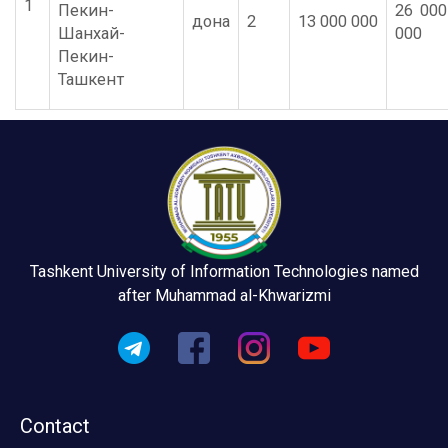
1
Пекин-
26 000
дона
2
13 000 000
Шанхай-
000
Пекин-
Ташкент
Tashkent University of Information Technologies named
after Muhammad al-Khwarizmi
Contact