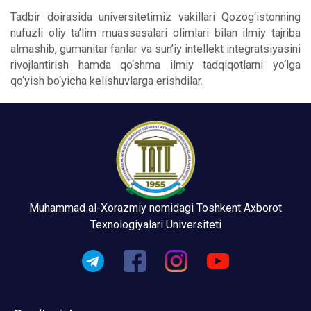
Tadbir doirasida universitetimiz vakillari Qozog‘istonning
nufuzli oliy ta’lim muassasalari olimlari bilan ilmiy tajriba
almashib, gumanitar fanlar va sun’iy intellekt integratsiyasini
rivojlantirish hamda qo‘shma ilmiy tadqiqotlarni yo‘lga
qo‘yish bo‘yicha kelishuvlarga erishdilar.
Muhammad al-Xorazmiy nomidagi Toshkent Axborot
Texnologiyalari Universiteti