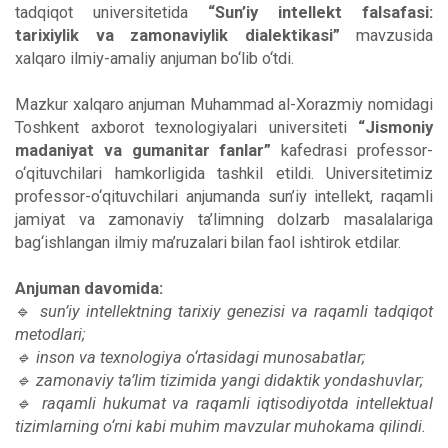
tadqiqot universitetida
“Sun’iy intellekt falsafasi:
tarixiylik va zamonaviylik dialektikasi”
mavzusida
xalqaro ilmiy-amaliy anjuman bo‘lib o‘tdi.
Mazkur xalqaro anjuman Muhammad al-Xorazmiy nomidagi
Toshkent axborot texnologiyalari universiteti
“Jismoniy
madaniyat va gumanitar fanlar”
kafedrasi professor-
o‘qituvchilari hamkorligida tashkil etildi. Universitetimiz
professor-o‘qituvchilari anjumanda sun’iy intellekt, raqamli
jamiyat va zamonaviy ta’limning dolzarb masalalariga
bag‘ishlangan ilmiy ma’ruzalari bilan faol ishtirok etdilar.
Anjuman davomida:
🔹
sun’iy intellektning tarixiy genezisi va raqamli tadqiqot
metodlari;
🔹 inson va texnologiya o‘rtasidagi munosabatlar;
🔹 zamonaviy ta’lim tizimida yangi didaktik yondashuvlar;
🔹 raqamli hukumat va raqamli iqtisodiyotda intellektual
tizimlarning o‘rni kabi muhim mavzular muhokama qilindi.