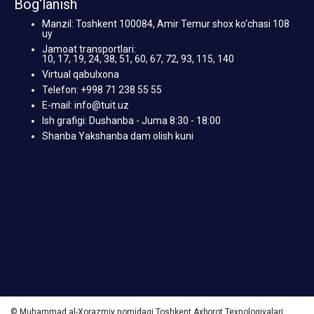
Bog‘lanish
Manzil: Toshkent 100084, Amir Temur shox ko‘chasi 108
uy
Jamoat transportlari:
10, 17, 19, 24, 38, 51, 60, 67, 72, 93, 115, 140
Virtual qabulxona
Telefon: +998 71 238 55 55
E-mail: info@tuit.uz
Ish grafigi: Dushanba - Juma 8:30 - 18:00
Shanba Yakshanba dam olish kuni
© Muhammad al-Xorazmiy nomidagi Toshkent Axborot Texnologiyalari