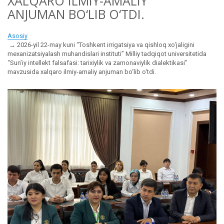
XALQARO ILMIY-AMALIY
ANJUMAN BO‘LIB O‘TDI.
Asosiy
2026-yil 22-may kuni “Toshkent irrigatsiya va qishloq xo‘jaligini
mexanizatsiyalash muhandislari instituti” Milliy tadqiqot universitetida
“Sun’iy intellekt falsafasi: tarixiylik va zamonaviylik dialektikasi”
mavzusida xalqaro ilmiy-amaliy anjuman bo‘lib o‘tdi.