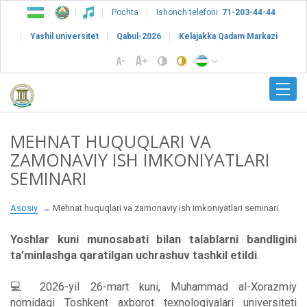
Pochta
Ishonch telefoni:
71-203-44-44
Yashil universitet
Qabul-2026
Kelajakka Qadam Markazi
MEHNAT HUQUQLARI VA
ZAMONAVIY ISH IMKONIYATLARI
SEMINARI
Asosiy
Mehnat huquqlari va zamonaviy ish imkoniyatlari seminari
Yoshlar kuni munosabati bilan talablarni bandligini
ta’minlashga qaratilgan uchrashuv tashkil etildi
.
💻 2026-yil 26-mart kuni, Muhammad al-Xorazmiy
nomidagi Toshkent axborot texnologiyalari universiteti