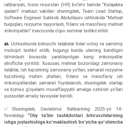
rahbariyati, Inson resurslari (HR) bo‘limi hamda “Kelajakka
qadam” markazi vakillari shuningdek, Team Lead Startup,
Software Engineer Sukhrob Abdullayev ishtirokida "Mehnat
huquqlari, rezyume tayyorlash, frilans va masofaviy mehnat
imkoniyatlari" mavzusida o‘quv seminar tashkil etildi.
👥 Uchrashuvda bitiruvchi talabalar bilan ochiq va samimiy
muloqot tashkil etilib, bugungi kunda ularning bandligini
ta’minlash borasida yaratilayotgan keng imkoniyatlar
atroflicha yoritildi. Xususan, mehnat bozoridagi zamonaviy
talablar, Ish topishning zamonaviy yo‘llari, samarali rezyume
tuzishning muhim jihatlari, frilans va masofaviy ish
imkoniyatlaridan samarali foydalanish, shuningdek startap
va biznes g‘oyalarni muvaffaqiyatli amalga oshirish yo‘llari
yuzasidan amaliy tavsiyalar berildi.
✅Shuningdek, Davlatimiz Rahbarining 2025-yil 14-
fevraldagi
“Oliy taʼlim tashkilotlari bitiruvchilarining
ishga joylashishiga koʻmaklashish boʻyicha qoʻshimcha