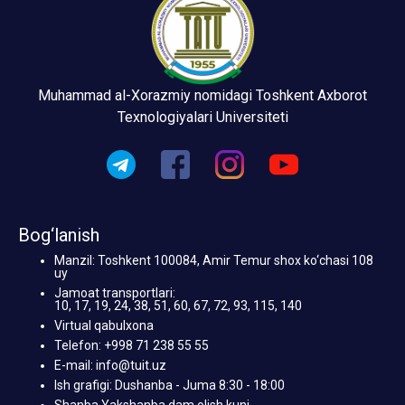
Muhammad al-Xorazmiy nomidagi Toshkent Axborot
Texnologiyalari Universiteti
Bog‘lanish
Manzil: Toshkent 100084, Amir Temur shox ko‘chasi 108
uy
Jamoat transportlari:
10, 17, 19, 24, 38, 51, 60, 67, 72, 93, 115, 140
Virtual qabulxona
Telefon: +998 71 238 55 55
E-mail: info@tuit.uz
Ish grafigi: Dushanba - Juma 8:30 - 18:00
Shanba Yakshanba dam olish kuni