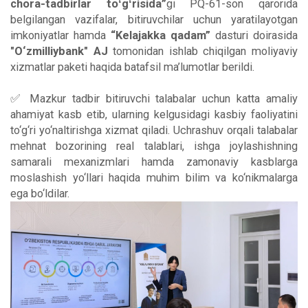
chora-tadbirlar toʻgʻrisida”
gi PQ-61-son qarorida
belgilangan vazifalar, bitiruvchilar uchun yaratilayotgan
imkoniyatlar hamda
“Kelajakka qadam”
dasturi doirasida
"O‘zmilliybank" AJ
tomonidan ishlab chiqilgan moliyaviy
xizmatlar paketi haqida batafsil ma’lumotlar berildi.
✅ Mazkur tadbir bitiruvchi talabalar uchun katta amaliy
ahamiyat kasb etib, ularning kelgusidagi kasbiy faoliyatini
to‘g‘ri yo‘naltirishga xizmat qiladi. Uchrashuv orqali talabalar
mehnat bozorining real talablari, ishga joylashishning
samarali mexanizmlari hamda zamonaviy kasblarga
moslashish yo‘llari haqida muhim bilim va ko‘nikmalarga
ega bo‘ldilar.