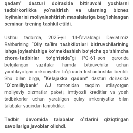
qadam” dasturi doirasida bitiruvchi yoshlarni
tadbirkorlikka yo‘naltirish va ularning biznes
loyihalarini moliyalashtirish masalalariga bag‘ishlangan
seminar-trening tashkil etildi.
Ushbu tadbirda, 2025-yil 14-fevraldagi Davlatimiz
Rahbarining
“Oliy taʼlim tashkilotlari bitiruvchilarining
ishga joylashishiga koʻmaklashish boʻyicha qoʻshimcha
chora-tadbirlar toʻgʻrisida”
gi PQ-61-son qarorida
belgilangan vazifalar hamda bitiruvchilar uchun
yaratilayotgan imkoniyatlar to‘g‘risida tushuntirishlar berildi.
Shu bilan birga,
“Kelajakka qadam”
dasturi doirasida
“O‘zmilliybank” AJ
tomonidan taqdim etilayotgan
moliyaviy xizmatlar paketi, imtiyozli kreditlar va yosh
tadbirkorlar uchun yaratilgan qulay imkoniyatlar bilan
talabalar yaqindan tanishdilar.
Tadbir davomida talabalar o‘zlarini qiziqtirgan
savollariga javoblar olishdi.