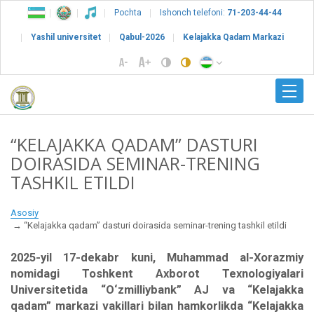
Pochta
Ishonch telefoni:
71-203-44-44
Yashil universitet
Qabul-2026
Kelajakka Qadam Markazi
“KELAJAKKA QADAM” DASTURI
DOIRASIDA SEMINAR-TRENING
TASHKIL ETILDI
Asosiy
“Kelajakka qadam” dasturi doirasida seminar-trening tashkil etildi
2025-yil 17-dekabr kuni, Muhammad al-Xorazmiy
nomidagi Toshkent Axborot Texnologiyalari
Universitetida “O‘zmilliybank” AJ va “Kelajakka
qadam” markazi vakillari bilan hamkorlikda “Kelajakka