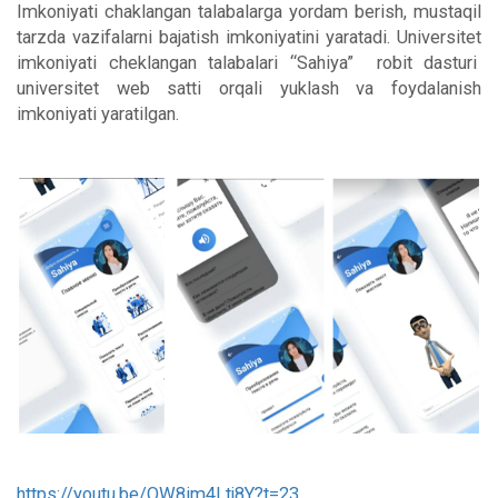
Imkoniyati chaklangan talabalarga yordam berish, mustaqil
tarzda vazifalarni bajatish imkoniyatini yaratadi. Universitet
imkoniyati cheklangan talabalari “Sahiya” robit dasturi
universitet web satti orqali yuklash va foydalanish
imkoniyati yaratilgan.
https://youtu.be/QW8im4Ltj8Y?t=23