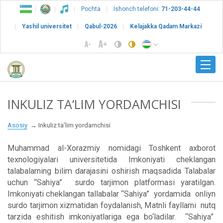
Pochta
Ishonch telefoni:
71-203-44-44
Yashil universitet
Qabul-2026
Kelajakka Qadam Markazi
INKULIZ TA’LIM YORDAMCHISI
Asosiy
Inkuliz ta’lim yordamchisi
Muhammad al-Xorazmiy nomidagi Toshkent axborot
texnologiyalari universitetida Imkoniyati cheklangan
talabalarning bilim darajasini oshirish maqsadida Talabalar
uchun “Sahiya” surdo tarjimon platformasi yaratilgan.
Imkoniyati cheklangan tallabalar “Sahiya” yordamida onliyn
surdo tarjimon xizmatidan foydalanish, Matnli fayllarni nutq
tarzida eshitish imkoniyatlariga ega bo‘ladilar. “Sahiya”