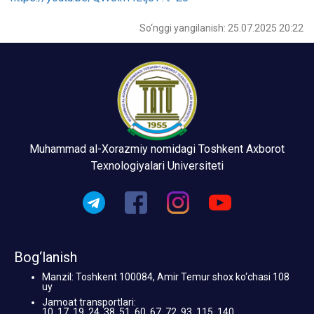
So‘nggi yangilanish: 25.07.2025 20:22
Muhammad al-Xorazmiy nomidagi Toshkent Axborot
Texnologiyalari Universiteti
Bog‘lanish
Manzil: Toshkent 100084, Amir Temur shox ko‘chasi 108
uy
Jamoat transportlari:
10, 17, 19, 24, 38, 51, 60, 67, 72, 93, 115, 140