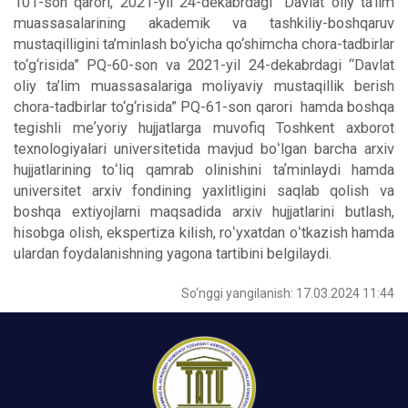
101-son qarori, 2021-yil 24-dekabrdagi “Davlat oliy ta’lim
muassasalarining akademik va tashkiliy-boshqaruv
mustaqilligini ta’minlash bo‘yicha qo‘shimcha chora-tadbirlar
to‘g‘risida” PQ-60-son va 2021-yil 24-dekabrdagi “Davlat
oliy ta’lim muassasalariga moliyaviy mustaqillik berish
chora-tadbirlar to‘g‘risida” PQ-61-son qarori hamda boshqa
tegishli meʼyoriy hujjatlarga muvofiq Toshkent axborot
texnologiyalari universitetida mavjud boʻlgan barcha arxiv
hujjatlarining toʻliq qamrab olinishini taʼminlaydi hamda
universitet arxiv fondining yaxlitligini saqlab qolish va
boshqa extiyojlarni maqsadida arxiv hujjatlarini butlash,
hisobga olish, ekspertiza kilish, roʻyxatdan oʻtkazish hamda
ulardan foydalanishning yagona tartibini belgilaydi.
So‘nggi yangilanish: 17.03.2024 11:44