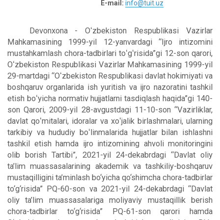
E-mail:
info@tuit.uz
Devonxona - Oʻzbekiston Respublikasi Vazirlar
Mahkamasining 1999-yil 12-yanvardagi “Ijro intizomini
mustahkamlash chora-tadbirlari toʻgʻrisida”gi 12-son qarori,
Oʻzbekiston Respublikasi Vazirlar Mahkamasining 1999-yil
29-martdagi “Oʻzbekiston Respublikasi davlat hokimiyati va
boshqaruv organlarida ish yuritish va ijro nazoratini tashkil
etish boʻyicha normativ hujjatlarni tasdiqlash haqida”gi 140-
son Qarori, 2009-yil 28-avgustdagi 11-10-son “Vazirliklar,
davlat qoʻmitalari, idoralar va xoʻjalik birlashmalari, ularning
tarkibiy va hududiy boʻlinmalarida hujjatlar bilan ishlashni
tashkil etish hamda ijro intizomining ahvoli monitoringini
olib borish Tartibi”, 2021-yil 24-dekabrdagi “Davlat oliy
ta’lim muassasalarining akademik va tashkiliy-boshqaruv
mustaqilligini ta’minlash bo‘yicha qo‘shimcha chora-tadbirlar
to‘g‘risida” PQ-60-son va 2021-yil 24-dekabrdagi “Davlat
oliy ta’lim muassasalariga moliyaviy mustaqillik berish
chora-tadbirlar to‘g‘risida” PQ-61-son qarori hamda