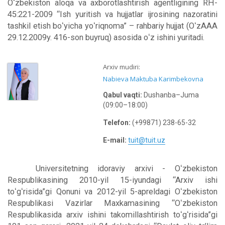
Oʻzbekiston aloqa va axborotlashtirish agentligining RH-
45:221-2009 “Ish yuritish va hujjatlar ijrosining nazoratini
tashkil etish boʻyicha yoʻriqnoma” – rahbariy hujjat (OʻzAAA
29.12.2009y. 416-son buyruq) asosida oʻz ishini yuritadi.
Arxiv mudiri:
Nabieva Maktuba Karimbekovna
Qabul vaqti:
Dushanba–Juma
(09:00–18:00)
Telefon:
(+99871) 238-65-32
E-mail:
tuit@tuit.uz
Universitetning idoraviy arxivi - Oʻzbekiston
Respublikasining 2010-yil 15-iyundagi “Arxiv ishi
toʻgʻrisida”gi Qonuni va 2012-yil 5-apreldagi Oʻzbekiston
Respublikasi Vazirlar Maxkamasining “Oʻzbekiston
Respublikasida arxiv ishini takomillashtirish toʻgʻrisida”gi