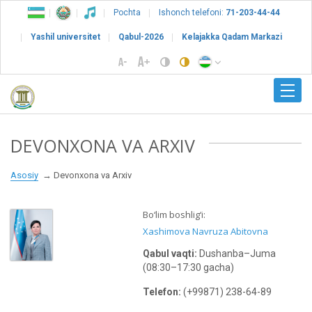
Pochta
Ishonch telefoni:
71-203-44-44
Yashil universitet
Qabul-2026
Kelajakka Qadam Markazi
DEVONXONA VA ARXIV
Asosiy
Devonxona va Arxiv
Bo‘lim boshlig‘i:
Xashimova Navruza Abitovna
Qabul vaqti:
Dushanba–Juma
(08:30–17:30 gacha)
Telefon:
(+99871) 238-64-89