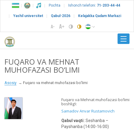
Pochta
Ishonch telefoni:
71-203-44-44
Yashil universitet
Qabul-2026
Kelajakka Qadam Markazi
FUQARO VA MEHNAT
MUHOFAZASI BO‘LIMI
Asosiy
Fuqaro va mehnat muhofazasi bo‘limi
Fuqaro va Mehnat muhofazasi bo‘limi
boshlig‘i:
Samadov Anvar Rustamovich
Qabul vaqti:
Seshanba –
Payshanba (14:00-16:00)