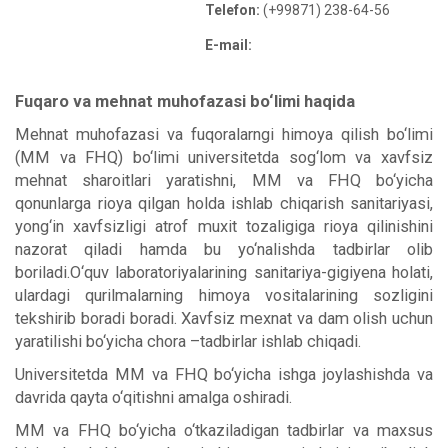
Telefon:
(+99871) 238-64-56
E-mail:
Fuqaro va mehnat muhofazasi bo‘limi haqida
Mehnat muhofazasi va fuqoralarngi himoya qilish bo‘limi
(MM va FHQ) bo‘limi universitetda sog‘lom va xavfsiz
mehnat sharoitlari yaratishni, MM va FHQ bo‘yicha
qonunlarga rioya qilgan holda ishlab chiqarish sanitariyasi,
yong‘in xavfsizligi atrof muxit tozaligiga rioya qilinishini
nazorat qiladi hamda bu yo‘nalishda tadbirlar olib
boriladi.O‘quv laboratoriyalarining sanitariya-gigiyena holati,
ulardagi qurilmalarning himoya vositalarining sozligini
tekshirib boradi boradi. Xavfsiz mexnat va dam olish uchun
yaratilishi bo‘yicha chora –tadbirlar ishlab chiqadi.
Universitetda MM va FHQ bo‘yicha ishga joylashishda va
davrida qayta o‘qitishni amalga oshiradi.
MM va FHQ bo‘yicha o‘tkaziladigan tadbirlar va maxsus