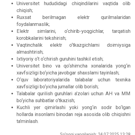
Universitet hududidagi chiqindilarini vaqtida olib
chiqish;
Ruxsat berilmagan elektr qurilmalaridan
foydalanmaslik;
Elektr simlarini, o‘chirib-yoqgichlar, tarqatish
korobkalarini tekshirish;
Vaqtinchalik elektr o‘tkazgichlarni doimiysiga
almashtirish;
Ixtiyoriy o‘t o‘chirish guruhini tashkil etish;
Universitet bino va qo‘shimcha xonalarida yong‘in
xavfsizligi bo‘yicha javobgar shaxslarni tayinlash;
O‘quv laboratoriyalarida talabalar uchun texnika
xavfsizligi bo‘yicha jurnallar olib borish;
Talabalar qurilish guruhlari a’zolari uchun AH va MM
bo‘yicha suhbatlar o‘tkazish;
Kuchli yer qimirlashi yoki yong‘in sodir bo‘lgan
hollarda insonlarni binodan reja asosida olib chiqishni
ta’minlash.
So‘nggi yangilanish: 24.07.2025 13:28