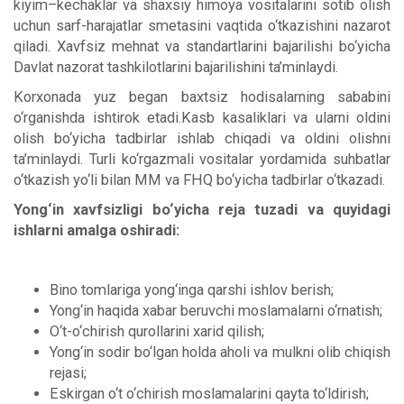
kiyim–kechaklar va shaxsiy himoya vositalarini sotib olish
uchun sarf-harajatlar smetasini vaqtida o‘tkazishini nazarot
qiladi. Xavfsiz mehnat va standartlarini bajarilishi bo‘yicha
Davlat nazorat tashkilotlarini bajarilishini ta’minlaydi.
Korxonada yuz began baxtsiz hodisalarning sababini
o‘rganishda ishtirok etadi.Kasb kasaliklari va ularni oldini
olish bo‘yicha tadbirlar ishlab chiqadi va oldini olishni
ta’minlaydi. Turli ko‘rgazmali vositalar yordamida suhbatlar
o‘tkazish yo‘li bilan MM va FHQ bo‘yicha tadbirlar o‘tkazadi.
Yong‘in xavfsizligi bo‘yicha reja tuzadi va quyidagi
ishlarni amalga oshiradi:
Bino tomlariga yong‘inga qarshi ishlov berish;
Yong‘in haqida xabar beruvchi moslamalarni o‘rnatish;
O‘t-o‘chirish qurollarini xarid qilish;
Yong‘in sodir bo‘lgan holda aholi va mulkni olib chiqish
rejasi;
Eskirgan o‘t o‘chirish moslamalarini qayta to‘ldirish;