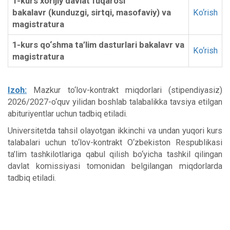
1-kurs xorijiy davlat fuqarosi
bakalavr (kunduzgi, sirtqi, masofaviy) va
Ko‘rish
magistratura
1-kurs qo‘shma ta’lim dasturlari bakalavr va
Ko‘rish
magistratura
Izoh:
Mazkur to‘lov-kontrakt miqdorlari (stipendiyasiz)
2026/2027-o‘quv yilidan boshlab talabalikka tavsiya etilgan
abituriyentlar uchun tadbiq etiladi.
Universitetda tahsil olayotgan ikkinchi va undan yuqori kurs
talabalari uchun to‘lov-kontrakt O‘zbekiston Respublikasi
ta’lim tashkilotlariga qabul qilish bo‘yicha tashkil qilingan
davlat komissiyasi tomonidan belgilangan miqdorlarda
tadbiq etiladi.