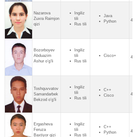
Nazarova
Ingiliz
Java
Zuxra Raimjon
tili
4.4
Python
qizi
Rus tili
Bozorboyev
Ingiliz
Abduazim
tili
Cisco+
4.4
Ashur o‘g‘li
Rus tili
Ingiliz
Toshquvvatov
C++
tili
Samandarbek
4.2
Cisco
Rus tili
Bekzod o‘g‘li
Ergasheva
Ingiliz
C++
Feruza
tili
4.2
Python
Baxtiyor qizi
Rus tili