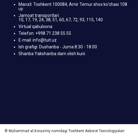
Manzil: Toshkent 100084, Amir Temur shox ko‘chasi 108
uy
Jamoat transportlari:
10, 17, 19, 24, 38, 51, 60, 67, 72, 93, 115, 140
Virtual qabulxona
Telefon: +998 71 238 55 55
E-mail: info@tuit.uz
Ish grafigi: Dushanba - Juma 8:30 - 18:00
Shanba Yakshanba dam olish kuni
© Muhammad al-Xorazmiy nomidagi Toshkent Axborot Texnologiyalari