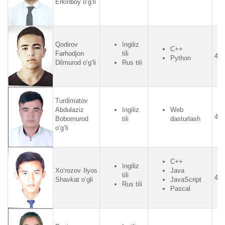
Erkinboy o‘g‘li
Qodirov
Ingiliz
C++
Farhodjon
tili
4.2
Python
Dilmurod o‘g‘li
Rus tili
Turdimatov
Abdulaziz
Ingiliz
Web
4.2
Bobomurod
tili
dasturlash
o‘g‘li
C++
Ingiliz
Xo‘rozov Ilyos
Java
tili
4.5
Shavkat o‘gli
JavaScript
Rus tili
Pascal