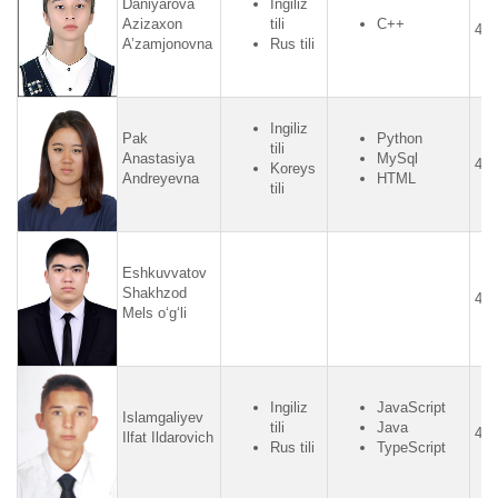
Daniyarova
Ingiliz
Azizaxon
tili
C++
4.3
A’zamjonovna
Rus tili
Ingiliz
Pak
Python
tili
Anastasiya
MySql
4.6
Koreys
Andreyevna
HTML
tili
Eshkuvvatov
Shakhzod
4.3
Mels o‘g‘li
Ingiliz
JavaScript
Islamgaliyev
tili
Java
4.3
Ilfat Ildarovich
Rus tili
TypeScript