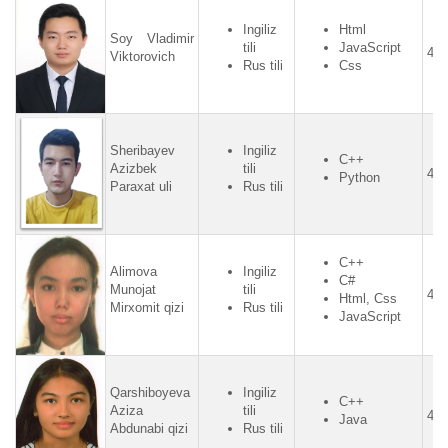
Ingiliz
Html
Soy Vladimir
tili
JavaScript
4.4
Viktorovich
Rus tili
Css
Sheribayev
Ingiliz
C++
Azizbek
tili
4.3
Python
Paraxat uli
Rus tili
C++
Alimova
Ingiliz
C#
Munojat
tili
4.7
Html, Css
Mirxomit qizi
Rus tili
JavaScript
Qarshiboyeva
Ingiliz
C++
Aziza
tili
4.7
Java
Abdunabi qizi
Rus tili