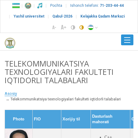
Pochta
Ishonch telefoni:
71-203-44-44
Yashil universitet
Qabul-2026
Kelajakka Qadam Markazi
TELEKOMMUNIKATSIYA
TEXNOLOGIYALARI FAKULTETI
IQTIDORLI TALABALARI
Asosiy
Telekommunikatsiya texnologiyalari fakulteti iqtidorli talabalari
Dasturlash
Photo
FIO
Xorijiy til
GP
mahorati
C++