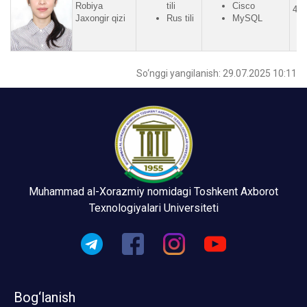
Robiya
tili
Cisco
4.2
Jaxongir qizi
Rus tili
MySQL
So‘nggi yangilanish: 29.07.2025 10:11
Muhammad al-Xorazmiy nomidagi Toshkent Axborot
Texnologiyalari Universiteti
Bog‘lanish