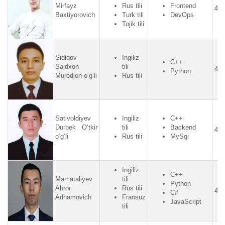
Mirfayz
Rus tili
Frontend
4.2
Baxtiyorovich
Turk tili
DevOps
Tojik tili
Sidiqov
Ingiliz
C++
Saidxon
tili
4.7
Python
Murodjon o‘g‘li
Rus tili
Sativoldiyev
Ingiliz
C++
Durbek O‘tkir
tili
Backend
4.3
o‘g‘li
Rus tili
MySql
Ingiliz
C++
Mamataliyev
tili
Python
Abror
Rus tili
4.8
C#
Adhamovich
Fransuz
JavaScript
tili