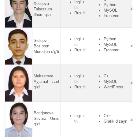
Ingiliz
Xoliqova
Python
tili
Tabassum
4.6
MySQL
Rus tili
Ilhom qizi
Frontend
Ingiliz
Python
Sidiqov
tili
MySQL
Bositxon
4.6
Rus tili
Frontend
Murodjon o‘g‘li
Maksetova
Ingiliz
C++
Ayjamal Izzet
tili
MySQL
4.5
qizi
Rus tili
WordPress
Botirjonova
Ingiliz
C++
Sevara Umid
4.5
tili
Grafik dizayn
qizi