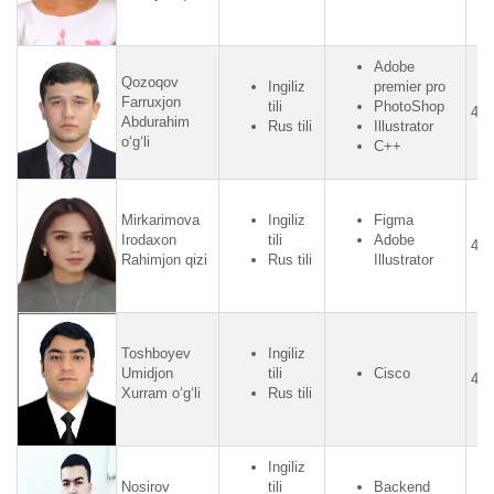
Adobe
Qozoqov
Ingiliz
premier pro
Farruxjon
tili
PhotoShop
4.2
Abdurahim
Rus tili
Illustrator
o‘g‘li
C++
Mirkarimova
Ingiliz
Figma
Irodaxon
tili
Adobe
4.2
Rahimjon qizi
Rus tili
Illustrator
Toshboyev
Ingiliz
Umidjon
tili
Cisco
4.2
Xurram o‘g‘li
Rus tili
Ingiliz
Nosirov
tili
Backend