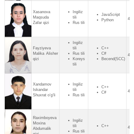
Xasanova
Ingiliz
JavaScript
Maqsuda
tili
4.5
Python
Zafar qizi
Rus tili
Ingiliz
Fayziyeva
tili
C++
Malika Alisher
Rus tili
C#
4.5
qizi
Koreys
Becend(SCC)
tili
Xandamov
Ingiliz
C++
Iskandar
tili
4.4
C#
Shuxrat o‘g‘li
Rus tili
Raximboyeva
Ingiliz
Moxina
tili
C++
4.3
Abdumalik
Rus tili
qizi