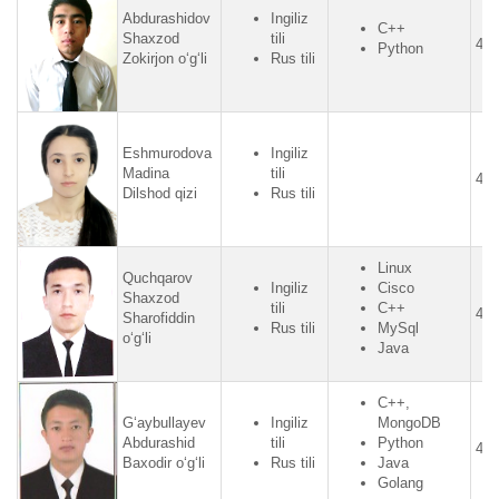
Abdurashidov
Ingiliz
C++
Shaxzod
tili
4.2
Python
Zokirjon o‘g‘li
Rus tili
Eshmurodova
Ingiliz
Madina
tili
4.5
Dilshod qizi
Rus tili
Linux
Quchqarov
Ingiliz
Cisco
Shaxzod
tili
C++
4.5
Sharofiddin
Rus tili
MySql
o‘g‘li
Java
C++,
G‘aybullayev
Ingiliz
MongoDB
Abdurashid
tili
Python
4.2
Baxodir o‘g‘li
Rus tili
Java
Golang