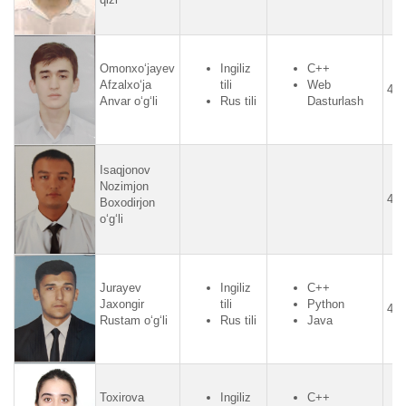
Omonxo‘jayev
Ingiliz
C++
Afzalxo‘ja
tili
Web
4.2
Anvar o‘g‘li
Rus tili
Dasturlash
Isaqjonov
Nozimjon
4.2
Boxodirjon
o‘g‘li
Jurayev
Ingiliz
C++
Jaxongir
tili
Python
4.2
Rustam o‘g‘li
Rus tili
Java
Toxirova
Ingiliz
C++