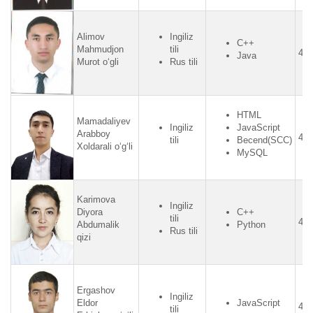
Alimov
Ingiliz
C++
Mahmudjon
tili
4.2
Java
Murot o‘gli
Rus tili
HTML
Mamadaliyev
Ingiliz
JavaScript
Arabboy
4.2
tili
Becend(SCC)
Xoldarali o‘g‘li
MySQL
Karimova
Ingiliz
Diyora
C++
tili
4.4
Abdumalik
Python
Rus tili
qizi
Ergashov
Ingiliz
Eldor
JavaScript
4.3
tili