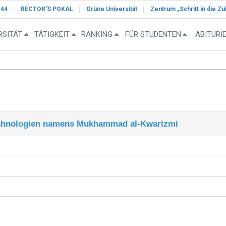
-44
RECTOR’S POKAL
Grüne Universität
Zentrum „Schritt in die Zu
RSITÄT
TÄTIGKEIT
RANKING
FÜR STUDENTEN
ABITURI
technologien namens Mukhammad al-Kwarizmi
Telegramm Seite
itzungsprotokoll‘
ote