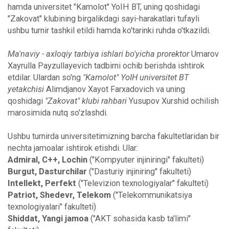
hamda universitet "Kamolot" YoIH BT, uning qoshidagi
"Zakovat" klubining birgalikdagi sayi-harakatlari tufayli
ushbu turnir tashkil etildi hamda ko'tarinki ruhda o'tkazildi.
Ma'naviy - axloqiy tarbiya ishlari bo'yicha prorektor
Umarov
Xayrulla Payzullayevich tadbirni ochib berishda ishtirok
etdilar. Ulardan so'ng
"Kamolot" YoIH universitet BT
yetakchisi
Alimdjanov Xayot Farxadovich va uning
qoshidagi
"Zakovat" klubi rahbari
Yusupov Xurshid ochilish
marosimida nutq so'zlashdi.
Ushbu turnirda universitetimizning barcha fakultetlaridan bir
nechta jamoalar ishtirok etishdi. Ular:
Admiral, C++, Lochin
("Kompyuter injiniringi" fakulteti)
Burgut, Dasturchilar
("Dasturiy injiniring" fakulteti)
Intellekt, Perfekt
("Televizion texnologiyalar" fakulteti)
Patriot, Shedevr, Telekom
("Telekommunikatsiya
texnologiyalari" fakulteti)
Shiddat, Yangi jamoa
("AKT sohasida kasb ta'limi"