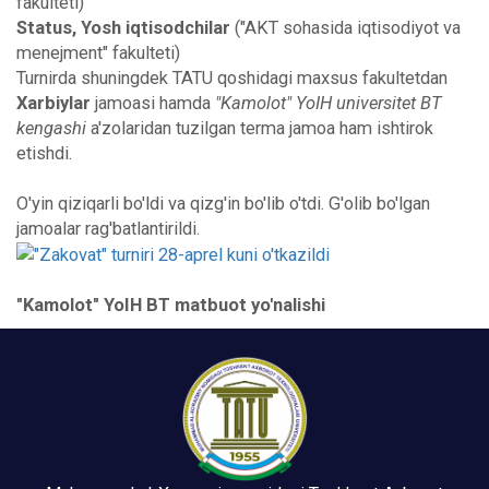
fakulteti)
Status, Yosh iqtisodchilar
("AKT sohasida iqtisodiyot va
menejment" fakulteti)
Turnirda shuningdek TATU qoshidagi maxsus fakultetdan
Xarbiylar
jamoasi hamda
"Kamolot" YoIH universitet BT
kengashi
a'zolaridan tuzilgan terma jamoa ham ishtirok
etishdi.
O'yin qiziqarli bo'ldi va qizg'in bo'lib o'tdi. G'olib bo'lgan
jamoalar rag'batlantirildi.
"Kamolot" YoIH BT matbuot yo'nalishi