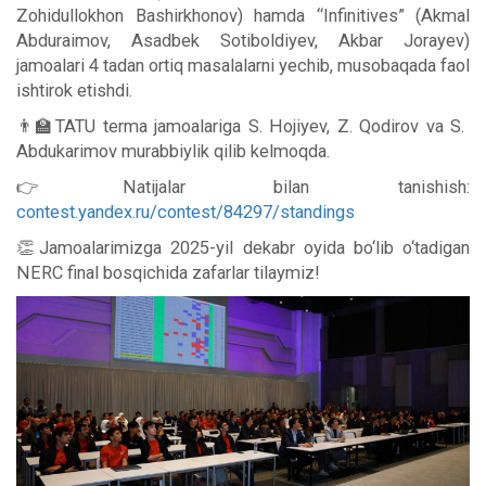
Zohidullokhon Bashirkhonov) hamda “Infinitives” (Akmal
Abduraimov, Asadbek Sotiboldiyev, Akbar Jorayev)
jamoalari 4 tadan ortiq masalalarni yechib, musobaqada faol
ishtirok etishdi.
👨‍🏫TATU terma jamoalariga S. Hojiyev, Z. Qodirov va S.
Abdukarimov murabbiylik qilib kelmoqda.
👉Natijalar bilan tanishish:
contest.yandex.ru/contest/84297/standings
👏Jamoalarimizga 2025-yil dekabr oyida bo‘lib o‘tadigan
NERC final bosqichida zafarlar tilaymiz!