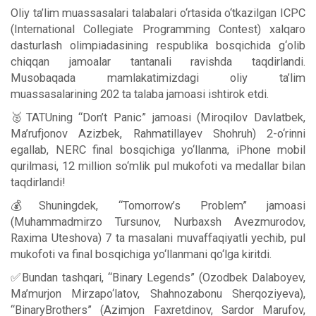
Oliy ta’lim muassasalari talabalari o‘rtasida o‘tkazilgan ICPC
(International Collegiate Programming Contest) xalqaro
dasturlash olimpiadasining respublika bosqichida g‘olib
chiqqan jamoalar tantanali ravishda taqdirlandi.
Musobaqada mamlakatimizdagi oliy ta’lim
muassasalarining 202 ta talaba jamoasi ishtirok etdi.
🥈TATUning “Don’t Panic” jamoasi (Miroqilov Davlatbek,
Ma’rufjonov Azizbek, Rahmatillayev Shohruh) 2-o‘rinni
egallab, NERC final bosqichiga yo‘llanma, iPhone mobil
qurilmasi, 12 million so‘mlik pul mukofoti va medallar bilan
taqdirlandi!
💰Shuningdek, “Tomorrow’s Problem” jamoasi
(Muhammadmirzo Tursunov, Nurbaxsh Avezmurodov,
Raxima Uteshova) 7 ta masalani muvaffaqiyatli yechib, pul
mukofoti va final bosqichiga yo‘llanmani qo‘lga kiritdi.
✅Bundan tashqari, “Binary Legends” (Ozodbek Dalaboyev,
Ma’murjon Mirzapo‘latov, Shahnozabonu Sherqoziyeva),
“BinaryBrothers” (Azimjon Faxretdinov, Sardor Marufov,