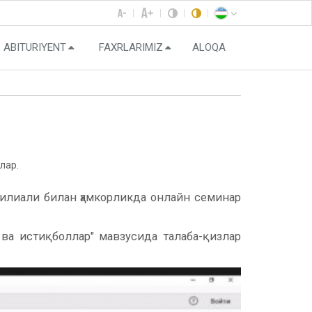
ABITURIYENT
FAXRLARIMIZ
ALOQA
лар.
илиали билан ҳамкорликда онлайн семинар
 ва истиқболлар" мавзусида талаба-қизлар