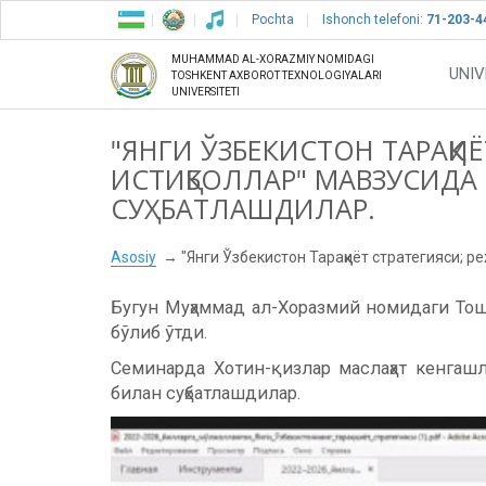
Pochta
Ishonch telefoni:
71-203-4
MUHAMMAD AL-XORAZMIY NOMIDAGI
UNIV
TOSHKENT AXBOROT TEXNOLOGIYALARI
UNIVERSITETI
"ЯНГИ ЎЗБЕКИСТОН ТАРАҚҚИ
ИСТИҚБОЛЛАР" МАВЗУСИДА 
СУҲБАТЛАШДИЛАР.
Asosiy
"Янги Ўзбекистон Тараққиёт стратегияси; 
Бугун Муҳаммад ал-Хоразмий номидаги То
бўлиб ўтди.
Семинарда Хотин-қизлар маслаҳат кенгашл
билан суҳбатлашдилар.