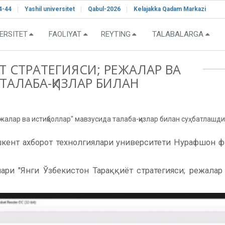
4-44
Yashil universitet
Qabul-2026
Kelajakka Qadam Markazi
ERSITET
FAOLIYAT
REYTING
TALABALARGA
ЁТ СТРАТЕГИЯСИ; РЕЖАЛАР ВА
ТАЛАБА-ҚИЗЛАР БИЛАН
режалар ва истиқболлар" мавзусида талаба-қизлар билан суҳбатлашди
шкент ахборот технолгиялари университети Нурафшон ф
ари "Янги Ўзбекистон Тараққиёт стратегияси; режалар