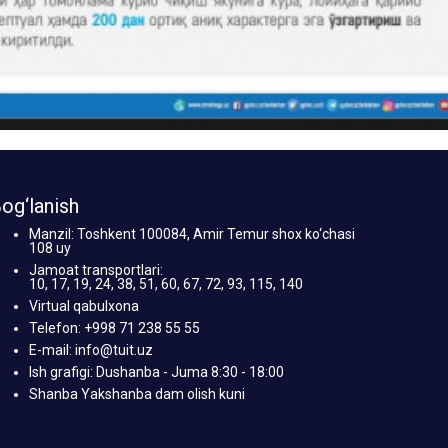
og‘lanish
Manzil: Toshkent 100084, Amir Temur shox ko‘chasi
108 uy
Jamoat transportlari:
10, 17, 19, 24, 38, 51, 60, 67, 72, 93, 115, 140
Virtual qabulxona
Telefon: +998 71 238 55 55
E-mail: info@tuit.uz
Ish grafigi: Dushanba - Juma 8:30 - 18:00
Shanba Yakshanba dam olish kuni