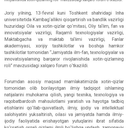
Joriy yilning, 13-fevral kuni Toshkent shahridagi Inha
universitetida Kambagʻallikni qisqartirish va bandlik vazirligi
huzuridagi Oila va xotin-qizlar qoʻmitasi, Oliy taʼlim, fan va
innovatsiyalar vazirligi, Raqamli texnologiyalar vazirligi,
Maktabgacha va maktab taʼlimi vazirligi, Fanlar
akademiyasi, xorijiy tashkilotlar va boshqa hamkor
tashkilotlar tomonidan “Jamiyatda ilm-fan, texnologiyalar va
innovatsiyalarning barqaror rivojlanishida xotin-qizlarning
roli” mavzusidagi xalqaro forum oʻtkazildi.
Forumdan asosiy maqsad mamlakatimizda xotin-qizlar
tomonidan olib borilayotgan ilmiy tadqiqot ishlarning
natijalarini muhokama qilish, yangi texnika, texnologiya va
raqobatbardosh mahsulotlarni yaratish va hayotga tadbiq
etishlarini qoʻllab-quvvatlash, ilmiy, ijodiy va intellektual
salohiyatini yuksaltirish, oilasi va jamiyatda hamda ilmiy-
ijodiy faoliyatida erishayotgan yutuqlarini ibrat sifatida
koʻrsatish orqali qizlarni ilmli boʻlishga undash, zamonaviy