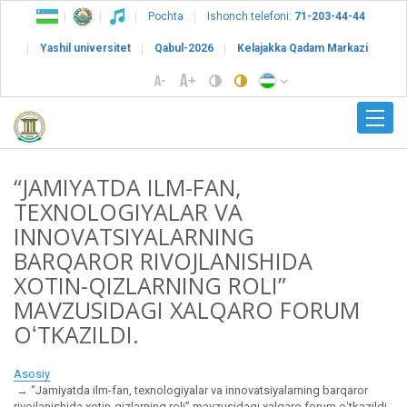
Pochta
Ishonch telefoni:
71-203-44-44
Yashil universitet
Qabul-2026
Kelajakka Qadam Markazi
“JAMIYATDA ILM-FAN,
TEXNOLOGIYALAR VA
INNOVATSIYALARNING
BARQAROR RIVOJLANISHIDA
XOTIN-QIZLARNING ROLI”
MAVZUSIDAGI XALQARO FORUM
OʻTKAZILDI.
Asosiy
“Jamiyatda ilm-fan, texnologiyalar va innovatsiyalarning barqaror
rivojlanishida xotin-qizlarning roli” mavzusidagi xalqaro forum oʻtkazildi.