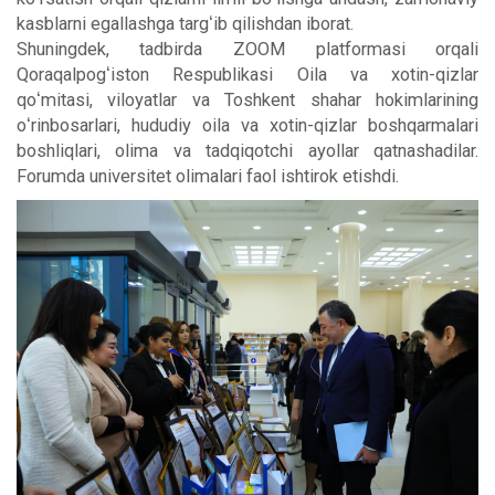
kasblarni egallashga targʻib qilishdan iborat.
Shuningdek, tadbirda ZOOM platformasi orqali
Qoraqalpogʻiston Respublikasi Oila va xotin-qizlar
qoʻmitasi, viloyatlar va Toshkent shahar hokimlarining
oʻrinbosarlari, hududiy oila va xotin-qizlar boshqarmalari
boshliqlari, olima va tadqiqotchi ayollar qatnashadilar.
Forumda universitet olimalari faol ishtirok etishdi.