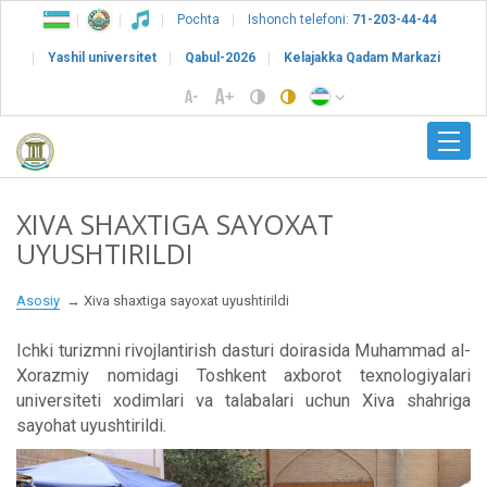
Pochta
Ishonch telefoni:
71-203-44-44
Yashil universitet
Qabul-2026
Kelajakka Qadam Markazi
XIVA SHAXTIGA SAYOXAT
UYUSHTIRILDI
Asosiy
Xiva shaxtiga sayoxat uyushtirildi
Ichki turizmni rivojlantirish dasturi doirasida Muhammad al-
Xorazmiy nomidagi Toshkent axborot texnologiyalari
universiteti xodimlari va talabalari uchun Xiva shahriga
sayohat uyushtirildi.