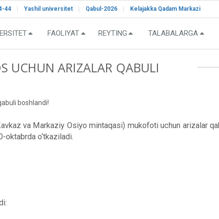
4-44
Yashil universitet
Qabul-2026
Kelajakka Qadam Markazi
ERSITET
FAOLIYAT
REYTING
TALABALARGA
S UCHUN ARIZALAR QABULI
buli boshlandi!
(Kavkaz va Markaziy Osiyo mintaqasi) mukofoti uchun arizalar qab
0-oktabrda o‘tkaziladi.
di: