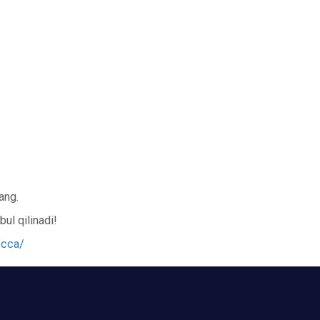
ang.
ul qilinadi!
/cca/