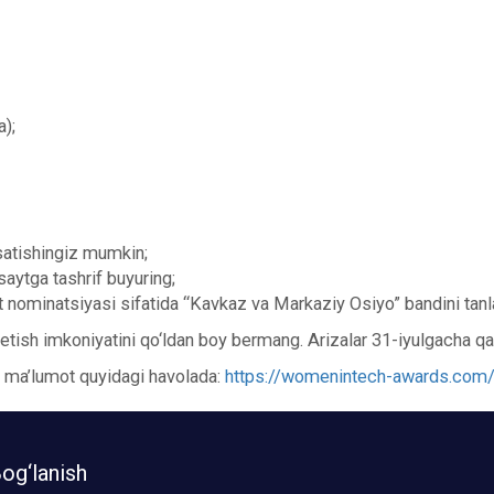
);
satishingiz mumkin;
aytga tashrif buyuring;
 nominatsiyasi sifatida “Kavkaz va Markaziy Osiyo” bandini tanl
sh imkoniyatini qo‘ldan boy bermang. Arizalar 31-iyulgacha qab
l ma’lumot quyidagi havolada:
https://womenintech-awards.com
og‘lanish