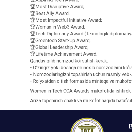
🏆Most Disruptive Award;
🏆Best Ally Award;
🏆Most Impactful Initiative Award;
🏆Woman in Web3 Award;
🏆Tech Diplomacy Award (Texnologik diplomatiya
🏆Greentech Start-Up Award;
🏆Global Leadership Award;
🏆Lifetime Achievement Award.
Qanday qilib nomzod ko‘rsatish kerak:
- O‘zingiz yoki boshqa munosib nomzodlarni ko‘r
- Nomzodlaringizni topshirish uchun rasmiy veb-s
- Roʻyxatdan oʻtish formasida mintaqa va mukofot
Women in Tech CCA Awards mukofotida ishtirok eti
Ariza topshirish shakli va mukofot haqida batafsi
B