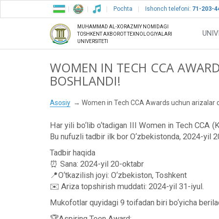
Pochta
Ishonch telefoni:
71-203-4
MUHAMMAD AL-XORAZMIY NOMIDAGI
UNIV
TOSHKENT AXBOROT TEXNOLOGIYALARI
UNIVERSITETI
WOMEN IN TECH CCA AWARD
BOSHLANDI!
Asosiy
Women in Tech CCA Awards uchun arizalar qa
Har yili bo‘lib o‘tadigan III Women in Tech CCA 
Bu nufuzli tadbir ilk bor O‘zbekistonda, 2024-yil 2
Tadbir haqida
⏰ Sana: 2024-yil 20-oktabr
📍O‘tkazilish joyi: O‘zbekiston, Toshkent
✉️ Ariza topshirish muddati: 2024-yil 31-iyul.
Mukofotlar quyidagi 9 toifadan biri bo‘yicha berila
🏆Aspiring Teen Award;