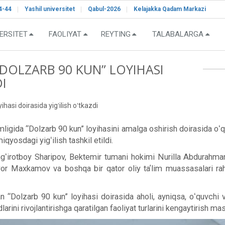
4-44
Yashil universitet
Qabul-2026
Kelajakka Qadam Markazi
ERSITET
FAOLIYAT
REYTING
TALABALARGA
DOLZARB 90 KUN” LOYIHASI
DI
asi doirasida yigʻilish oʻtkazdi
ligida “Dolzarb 90 kun” loyihasini amalga oshirish doirasida oʻq
yosdagi yigʻilish tashkil etildi.
 Qoʻngʻirotboy Sharipov, Bektemir tumani hokimi Nurilla Abdur
iyor Maxkamov va boshqa bir qator oliy taʼlim muassasalari rahba
 “Dolzarb 90 kun” loyihasi doirasida aholi, ayniqsa, oʻquvchi va
larini rivojlantirishga qaratilgan faoliyat turlarini kengaytirish ma