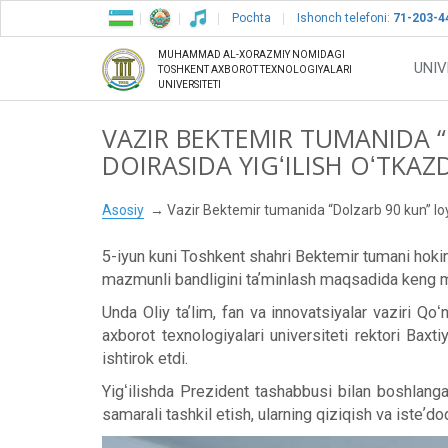
Pochta
Ishonch telefoni:
71-203-4
MUHAMMAD AL-XORAZMIY NOMIDAGI
UNIV
TOSHKENT AXBOROT TEXNOLOGIYALARI
UNIVERSITETI
VAZIR BEKTEMIR TUMANIDA “
DOIRASIDA YIGʻILISH OʻTKAZ
Asosiy
Vazir Bektemir tumanida “Dolzarb 90 kun” loyih
5-iyun kuni Toshkent shahri Bektemir tumani hokim
mazmunli bandligini taʼminlash maqsadida keng miq
Unda Oliy taʼlim, fan va innovatsiyalar vaziri
axborot texnologiyalari universiteti rektori Baxt
ishtirok etdi.
Yigʻilishda Prezident tashabbusi bilan boshlangan
samarali tashkil etish, ularning qiziqish va isteʼdod