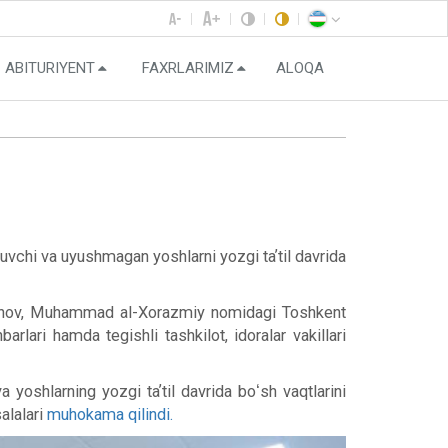
ABITURIYENT
FAXRLARIMIZ
ALOQA
uvchi va uyushmagan yoshlarni yozgi taʼtil davrida
ahmanov, Muhammad al-Xorazmiy nomidagi Toshkent
rlari hamda tegishli tashkilot, idoralar vakillari
 yoshlarning yozgi taʼtil davrida boʻsh vaqtlarini
salalari
muhokama qilindi.