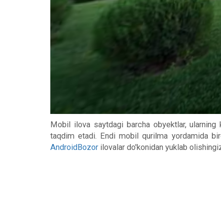
Mobil ilova saytdagi barcha obyektlar, ularning
taqdim etadi. Endi mobil qurilma yordamida biro
AndroidBozor
ilovalar do'konidan yuklab olishing