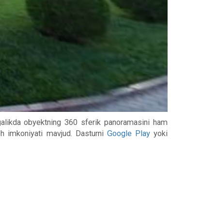
irgalikda obyektning 360 sferik panoramasini ham
ish imkoniyati mavjud. Dasturni
Google Play
yoki