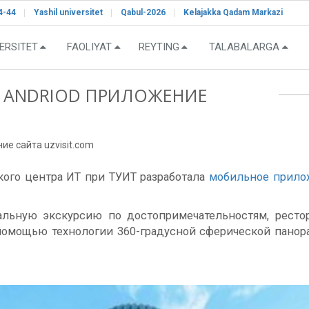
4-44
Yashil universitet
Qabul-2026
Kelajakka Qadam Markazi
ERSITET
FAOLIYAT
REYTING
TALABALARGA
 ANDRIOD ПРИЛОЖЕНИЕ
е сайта uzvisit.com
ского центра ИТ при ТУИТ разработала
мобильное прило
уальную экскурсию по достопримечательностям, рест
помощью технологии 360-градусной сферической пано