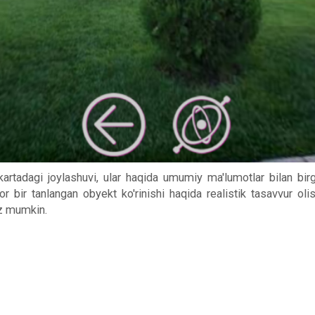
 kartadagi joylashuvi, ular haqida umumiy ma'lumotlar bilan b
r bir tanlangan obyekt ko'rinishi haqida realistik tasavvur ol
iz mumkin.