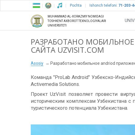
Pochta
Ishonch telefoni:
71-203-4
MUHAMMAD AL-XORAZMIY NOMIDAGI
UNIV
TOSHKENT AXBOROT TEXNOLOGIYALARI
UNIVERSITETI
РАЗРАБОТАНО МОБИЛЬНОЕ
САЙТА UZVISIT.COM
Asosiy
Разработано мобильное andriod приложени
Команда "ProLab Android" Узбекско-Индий
Activemedia Solutions.
Проект UzVisit позволяет провести вирт
историческим комплексам Узбекистана с 
туристического потенциала Узбекистана.