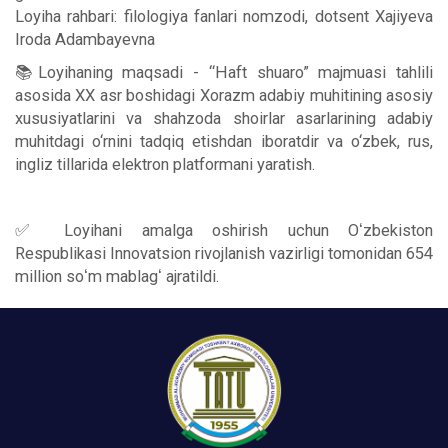
Loyiha rahbari: filologiya fanlari nomzodi, dotsent Xajiyeva
Iroda Adambayevna
📚Loyihaning maqsadi - “Haft shuaro” majmuasi tahlili
asosida XX asr boshidagi Xorazm adabiy muhitining asosiy
xususiyatlarini va shahzoda shoirlar asarlarining adabiy
muhitdagi o‘rnini tadqiq etishdan iboratdir va o‘zbek, rus,
ingliz tillarida elektron platformani yaratish.
✅ Loyihani amalga oshirish uchun Oʻzbekiston
Respublikasi Innovatsion rivojlanish vazirligi tomonidan 654
million soʻm mablagʻ ajratildi.