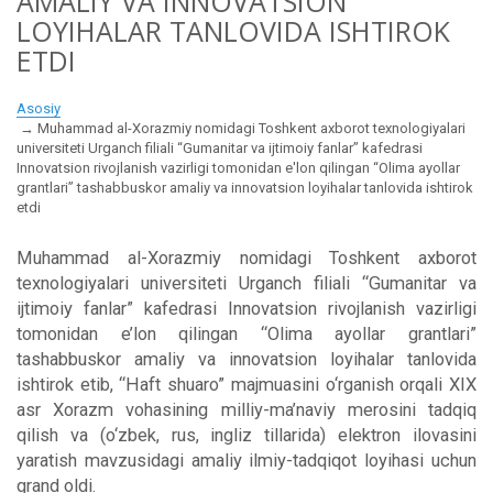
AMALIY VA INNOVATSION
LOYIHALAR TANLOVIDA ISHTIROK
ETDI
Asosiy
Muhammad al-Xorazmiy nomidagi Toshkent axborot texnologiyalari
universiteti Urganch filiali “Gumanitar va ijtimoiy fanlar” kafedrasi
Innovatsion rivojlanish vazirligi tomonidan e'lon qilingan “Olima ayollar
grantlari” tashabbuskor amaliy va innovatsion loyihalar tanlovida ishtirok
etdi
Muhammad al-Xorazmiy nomidagi Toshkent axborot
texnologiyalari universiteti Urganch filiali “Gumanitar va
ijtimoiy fanlar” kafedrasi Innovatsion rivojlanish vazirligi
tomonidan e’lon qilingan “Olima ayollar grantlari”
tashabbuskor amaliy va innovatsion loyihalar tanlovida
ishtirok etib, “Haft shuaro” majmuasini o‘rganish orqali XIX
asr Xorazm vohasining milliy-ma’naviy merosini tadqiq
qilish va (o‘zbek, rus, ingliz tillarida) elektron ilovasini
yaratish mavzusidagi amaliy ilmiy-tadqiqot loyihasi uchun
grand oldi.