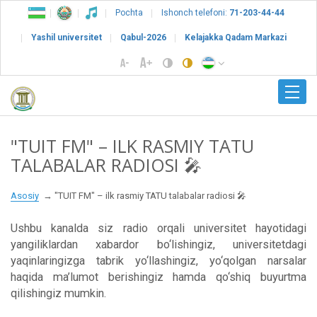
Pochta
Ishonch telefoni:
71-203-44-44
Yashil universitet
Qabul-2026
Kelajakka Qadam Markazi
"TUIT FM" – ILK RASMIY TATU
TALABALAR RADIOSI 🎤
Asosiy
"TUIT FM" – ilk rasmiy TATU talabalar radiosi 🎤
Ushbu kanalda siz radio orqali universitet hayotidagi
yangiliklardan xabardor bo‘lishingiz, universitetdagi
yaqinlaringizga tabrik yo‘llashingiz, yo‘qolgan narsalar
haqida ma’lumot berishingiz hamda qo‘shiq buyurtma
qilishingiz mumkin.