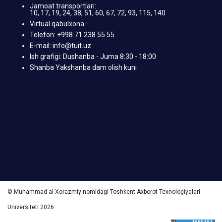
Jamoat transportlari:
10, 17, 19, 24, 38, 51, 60, 67, 72, 93, 115, 140
Virtual qabulxona
Telefon: +998 71 238 55 55
E-mail: info@tuit.uz
Ish grafigi: Dushanba - Juma 8:30 - 18:00
Shanba Yakshanba dam olish kuni
© Muhammad al-Xorazmiy nomidagi Toshkent Axborot Texnologiyalari
Universiteti 2026