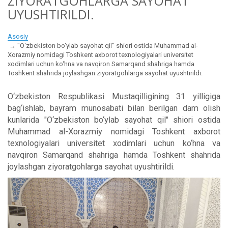
ZIYORATGOHLARGA SAYOHAT
UYUSHTIRILDI.
Asosiy
"O‘zbekiston bo‘ylab sayohat qil" shiori ostida Muhammad al-
Xorazmiy nomidagi Toshkent axborot texnologiyalari universitet
xodimlari uchun ko‘hna va navqiron Samarqand shahriga hamda
Toshkent shahrida joylashgan ziyoratgohlarga sayohat uyushtirildi.
O‘zbekiston Respublikasi Mustaqilligining 31 yilligiga
bag‘ishlab, bayram munosabati bilan berilgan dam olish
kunlarida "O‘zbekiston bo‘ylab sayohat qil" shiori ostida
Muhammad al-Xorazmiy nomidagi Toshkent axborot
texnologiyalari universitet xodimlari uchun ko‘hna va
navqiron Samarqand shahriga hamda Toshkent shahrida
joylashgan ziyoratgohlarga sayohat uyushtirildi.