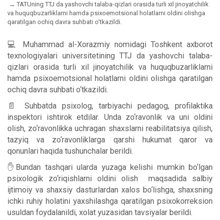
TATUning TTJ da yashovchi talaba-qizlari orasida turli xil jinoyatchilik
va huquqbuzarliklarni hamda psixoemotsional holatlarni oldini olishga
qaratilgan ochiq davra suhbati o‘tkazildi.
💻 Muhammad al-Xorazmiy nomidagi Toshkent axborot
texnologiyalari universitetining TTJ da yashovchi talaba-
qizlari orasida turli xil jinoyatchilik va huquqbuzarliklarni
hamda psixoemotsional holatlarni oldini olishga qaratilgan
ochiq davra suhbati o‘tkazildi.
📄 Suhbatda psixolog, tarbiyachi pedagog, profilaktika
inspektori ishtirok etdilar. Unda zo‘ravonlik va uni oldini
olish, zo‘ravonlikka uchragan shaxslarni reabilitatsiya qilish,
tazyiq va zo‘ravonliklarga qarshi hukumat qaror va
qonunlari haqida tushunchalar berildi.
✋Bundan tashqari ularda yuzaga kelishi mumkin bo‘lgan
psixologik zo‘riqishlarni oldini olish maqsadida salbiy
ijtimoiy va shaxsiy dasturlardan xalos bo‘lishga, shaxsning
ichki ruhiy holatini yaxshilashga qaratilgan psixokorreksion
usuldan foydalanildi, xolat yuzasidan tavsiyalar berildi.