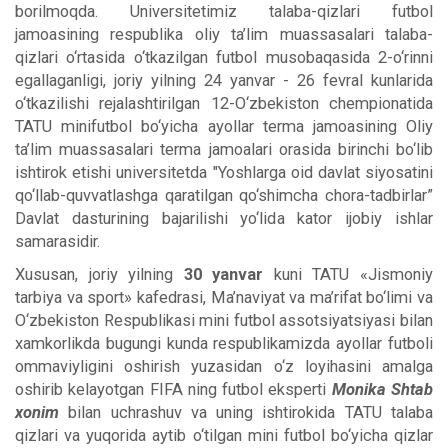
borilmoqda. Universitetimiz talaba-qizlari futbol
jamoasining respublika oliy ta’lim muassasalari talaba-
qizlari o‘rtasida o‘tkazilgan futbol musobaqasida 2-o‘rinni
egallaganligi, joriy yilning 24 yanvar - 26 fevral kunlarida
o‘tkazilishi rejalashtirilgan 12-O‘zbekiston chempionatida
TATU minifutbol bo‘yicha ayollar terma jamoasining Oliy
ta’lim muassasalari terma jamoalari orasida birinchi bo‘lib
ishtirok etishi universitetda "Yoshlarga oid davlat siyosatini
qo‘llab-quvvatlashga qaratilgan qo‘shimcha chora-tadbirlar”
Davlat dasturining bajarilishi yo‘lida kator ijobiy ishlar
samarasidir.
Xususan, joriy yilning
30 yanvar
kuni TATU «Jismoniy
tarbiya va sport» kafedrasi, Ma’naviyat va ma’rifat bo‘limi va
O‘zbekiston Respublikasi mini futbol assotsiyatsiyasi bilan
xamkorlikda bugungi kunda respublikamizda ayollar futboli
ommaviyligini oshirish yuzasidan o‘z loyihasini amalga
oshirib kelayotgan FIFA ning futbol eksperti
Monika Shtab
xonim
bilan uchrashuv va uning ishtirokida TATU talaba
qizlari va yuqorida aytib o‘tilgan mini futbol bo‘yicha qizlar