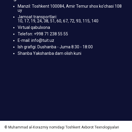
Manzil: Toshkent 100084, Amir Temur shox ko‘chasi 108
uy
Jamoat transportlari:
10, 17, 19, 24, 38, 51, 60, 67, 72, 93, 115, 140
Virtual qabulxona
Telefon: +998 71 238 55 55
E-mail: info@tuit.uz
Ish grafigi: Dushanba - Juma 8:30 - 18:00
Shanba Yakshanba dam olish kuni
© Muhammad al-Xorazmiy nomidagi Toshkent Axborot Texnologiyalari