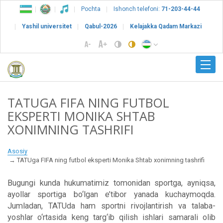
Pochta
Ishonch telefoni:
71-203-44-44
Yashil universitet
Qabul-2026
Kelajakka Qadam Markazi
TATUGA FIFA NING FUTBOL
EKSPERTI MONIKA SHTAB
XONIMNING TASHRIFI
Asosiy
TATUga FIFA ning futbol eksperti Monika Shtab xonimning tashrifi
Bugungi kunda hukumatimiz tomonidan sportga, ayniqsa,
ayollar sportiga bo‘lgan e’tibor yanada kuchaymoqda.
Jumladan, TATUda ham sportni rivojlantirish va talaba-
yoshlar o‘rtasida keng targ‘ib qilish ishlari samarali olib