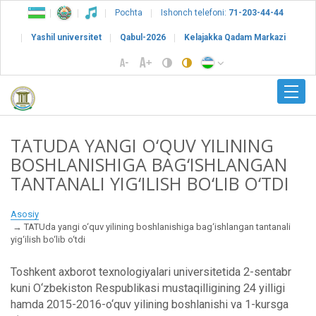
Pochta
Ishonch telefoni:
71-203-44-44
Yashil universitet
Qabul-2026
Kelajakka Qadam Markazi
TATUDA YANGI O‘QUV YILINING
BOSHLANISHIGA BAG‘ISHLANGAN
TANTANALI YIG‘ILISH BO‘LIB O‘TDI
Asosiy
TATUda yangi o‘quv yilining boshlanishiga bag‘ishlangan tantanali
yig‘ilish bo‘lib o‘tdi
Toshkent axborot texnologiyalari universitetida 2-sentabr
kuni O‘zbekiston Respublikasi mustaqilligining 24 yilligi
hamda 2015-2016-o‘quv yilining boshlanishi va 1-kursga