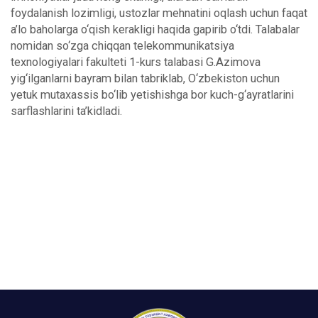
foydalanish lozimligi, ustozlar mehnatini oqlash uchun faqat
a’lo baholarga o‘qish kerakligi haqida gapirib o‘tdi. Talabalar
nomidan so‘zga chiqqan telekommunikatsiya
texnologiyalari fakulteti 1-kurs talabasi G.Azimova
yig‘ilganlarni bayram bilan tabriklab, O‘zbekiston uchun
yetuk mutaxassis bo‘lib yetishishga bor kuch-g‘ayratlarini
sarflashlarini ta’kidladi.