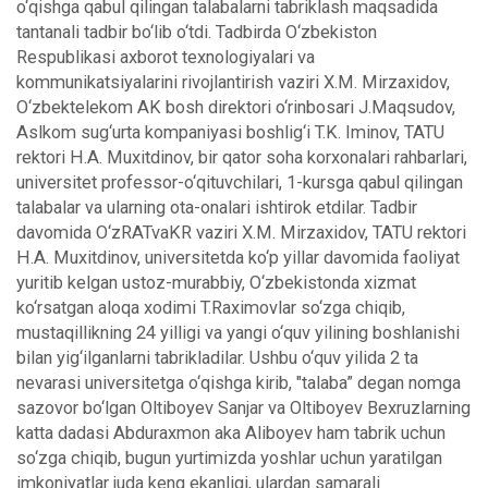
o‘qishga qabul qilingan talabalarni tabriklash maqsadida
tantanali tadbir bo‘lib o‘tdi. Tadbirda O‘zbekiston
Respublikasi axborot texnologiyalari va
kommunikatsiyalarini rivojlantirish vaziri X.M. Mirzaxidov,
O‘zbektelekom AK bosh direktori o‘rinbosari J.Maqsudov,
Aslkom sug‘urta kompaniyasi boshlig‘i T.K. Iminov, TATU
rektori H.A. Muxitdinov, bir qator soha korxonalari rahbarlari,
universitet professor-o‘qituvchilari, 1-kursga qabul qilingan
talabalar va ularning ota-onalari ishtirok etdilar. Tadbir
davomida O‘zRATvaKR vaziri X.M. Mirzaxidov, TATU rektori
H.A. Muxitdinov, universitetda ko‘p yillar davomida faoliyat
yuritib kelgan ustoz-murabbiy, O‘zbekistonda xizmat
ko‘rsatgan aloqa xodimi T.Raximovlar so‘zga chiqib,
mustaqillikning 24 yilligi va yangi o‘quv yilining boshlanishi
bilan yig‘ilganlarni tabrikladilar. Ushbu o‘quv yilida 2 ta
nevarasi universitetga o‘qishga kirib, "talaba” degan nomga
sazovor bo‘lgan Oltiboyev Sanjar va Oltiboyev Bexruzlarning
katta dadasi Abduraxmon aka Aliboyev ham tabrik uchun
so‘zga chiqib, bugun yurtimizda yoshlar uchun yaratilgan
imkoniyatlar juda keng ekanligi, ulardan samarali