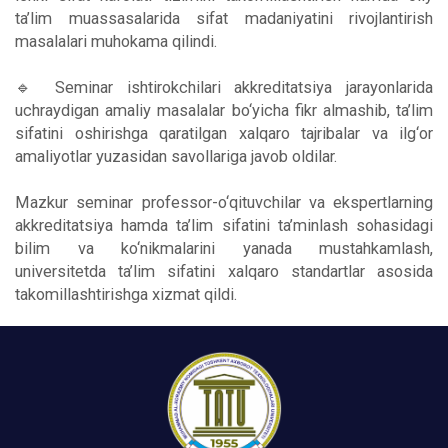
ta’lim muassasalarida sifat madaniyatini rivojlantirish
masalalari muhokama qilindi.
🔹 Seminar ishtirokchilari akkreditatsiya jarayonlarida
uchraydigan amaliy masalalar bo‘yicha fikr almashib, ta’lim
sifatini oshirishga qaratilgan xalqaro tajribalar va ilg‘or
amaliyotlar yuzasidan savollariga javob oldilar.
Mazkur seminar professor-o‘qituvchilar va ekspertlarning
akkreditatsiya hamda ta’lim sifatini ta’minlash sohasidagi
bilim va ko‘nikmalarini yanada mustahkamlash,
universitetda ta’lim sifatini xalqaro standartlar asosida
takomillashtirishga xizmat qildi.