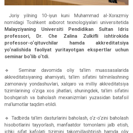
Joriy yilning 10-iyun kuni Muhammad al-Xorazmiy
nomidagi Toshkent axborot texnologiyalari universitetida
Malayziyaning Universiti Pendidikan Sultan Idris
professori, Dr. Che Zalina Zulkifli ishtirokida
professor-o‘qituvchilar hamda akkreditatsiya
yo‘nalishida faoliyat yuritayotgan ekspertlar uchun
seminar bo‘lib o‘tdi.
🔹 Seminar davomida oliy ta’lim muassasalarida
akkreditatsiyaning ahamiyati, ta’lim sifatini ta’minlashning
zamonaviy yondashuvlari, xalqaro va milliy akkreditatsiya
tizimlarining o‘ziga xos jihatlari, shuningdek, ta’lim sifatini
boshqarish va baholash mexanizmlari yuzasidan batafsil
ma’lumotlar taqdim etildi.
🔹 Tadbirda ta’lim dasturlarini baholash, o‘z-o‘zini baholash
hisobotlarini tayyorlash, manfaatdor tomonlarni jalb etish,
ichki sifat kafolati tizimini takomillashtirish hamda oliy