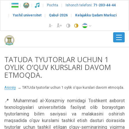
Pochta
Ishonch telefoni:
71-203-44-44
Yashil universitet
Qabul-2026
Kelajakka Qadam Markazi
TATUDA TYUTORLAR UCHUN 1
OYLIK O‘QUV KURSLARI DAVOM
ETMOQDA.
Asosiy
TATUda tyutorlar uchun 1 oylik o‘quv kurslari davom etmoqda.
📍 Muhammad al-Xorazmiy nomidagi Toshkent axborot
texnologiyalari universitetida faoliyat olib borayotgan
tyutorlarning bilim saviyasi va malakasini oshirish
maqsadida o‘quv kurslarni tashkil etish dasturi doirasida
tyutorlar uchun tashkil etilgan o'quv-seminarining yigirma