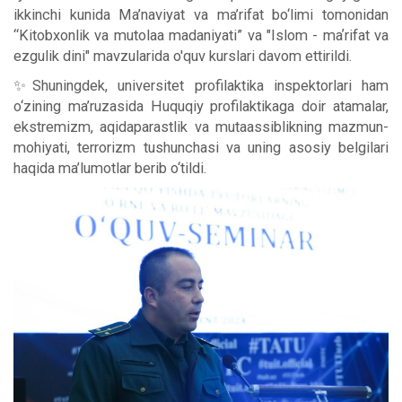
ikkinchi kunida Ma’naviyat va ma’rifat bo‘limi tomonidan
“Kitobxonlik va mutolaa madaniyati” va "Islom - maʼrifat va
ezgulik dini" mavzularida o'quv kurslari davom ettirildi.
✨Shuningdek, universitet profilaktika inspektorlari ham
o‘zining ma’ruzasida Huquqiy profilaktikaga doir atamalar,
ekstremizm, aqidaparastlik va mutaassiblikning mazmun-
mohiyati, terrorizm tushunchasi va uning asosiy belgilari
haqida ma’lumotlar berib o‘tildi.