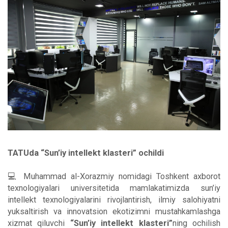
TATUda “Sun’iy intellekt klasteri” ochildi
💻 Muhammad al-Xorazmiy nomidagi Toshkent axborot
texnologiyalari universitetida mamlakatimizda sun’iy
intellekt texnologiyalarini rivojlantirish, ilmiy salohiyatni
yuksaltirish va innovatsion ekotizimni mustahkamlashga
xizmat qiluvchi
“Sun’iy intellekt klasteri”
ning ochilish