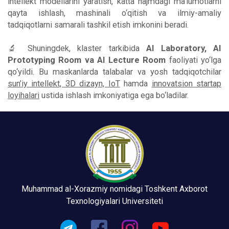
intellekt modellarini yaratish, katta hajmdagi ma’lumotlarni
qayta ishlash, mashinali o‘qitish va ilmiy-amaliy
tadqiqotlarni samarali tashkil etish imkonini beradi.
🔬 Shuningdek, klaster tarkibida
AI Laboratory, AI
Prototyping Room va AI Lecture Room
faoliyati yo‘lga
qo‘yildi. Bu maskanlarda talabalar va yosh tadqiqotchilar
sun’iy intellekt, 3D dizayn, IoT
hamda
innovatsion startap
loyihalari
ustida ishlash imkoniyatiga ega bo‘ladilar.
Muhammad al-Xorazmiy nomidagi Toshkent Axborot
Texnologiyalari Universiteti