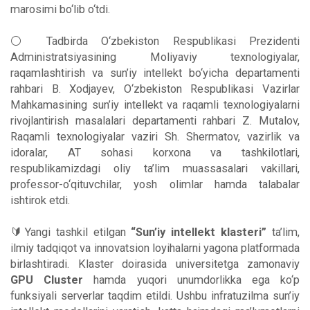
marosimi bo‘lib o‘tdi.
⚪️ Tadbirda O‘zbekiston Respublikasi Prezidenti
Administratsiyasining Moliyaviy texnologiyalar,
raqamlashtirish va sun’iy intellekt bo‘yicha departamenti
rahbari B. Xodjayev, O‘zbekiston Respublikasi Vazirlar
Mahkamasining sun’iy intellekt va raqamli texnologiyalarni
rivojlantirish masalalari departamenti rahbari Z. Mutalov,
Raqamli texnologiyalar vaziri Sh. Shermatov, vazirlik va
idoralar, AT sohasi korxona va tashkilotlari,
respublikamizdagi oliy ta’lim muassasalari vakillari,
professor-o‘qituvchilar, yosh olimlar hamda talabalar
ishtirok etdi.
🔰Yangi tashkil etilgan
“Sun’iy intellekt klasteri”
ta’lim,
ilmiy tadqiqot va innovatsion loyihalarni yagona platformada
birlashtiradi. Klaster doirasida universitetga zamonaviy
GPU Cluster
hamda yuqori unumdorlikka ega ko‘p
funksiyali serverlar taqdim etildi. Ushbu infratuzilma sun’iy