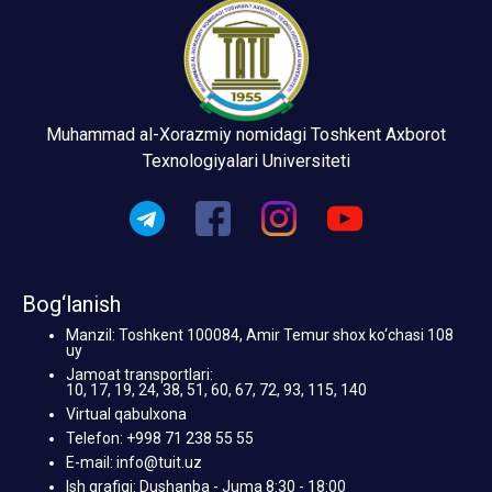
Muhammad al-Xorazmiy nomidagi Toshkent Axborot
Texnologiyalari Universiteti
Bog‘lanish
Manzil: Toshkent 100084, Amir Temur shox ko‘chasi 108
uy
Jamoat transportlari:
10, 17, 19, 24, 38, 51, 60, 67, 72, 93, 115, 140
Virtual qabulxona
Telefon: +998 71 238 55 55
E-mail: info@tuit.uz
Ish grafigi: Dushanba - Juma 8:30 - 18:00