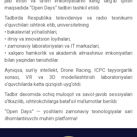
jalb etish va ta’lim imkoniyatlarini keng targ‘ib qilish
maqsadida “Open Days” tadbiri tashkil etildi.
Tadbirda Respublika televideniye va radio texnikumi
o‘quvchilari ishtirok etib, universitetning:
• bakalavriat yo‘nalishlari;
• ilmiy va innovatsion loyihalari;
• zamonaviy laboratoriyalari va IT markazlari;
• xalqaro hamkorlik va akademik almashinuv imkoniyatlari
bilan yaqindan tanishdilar.
Ayniqsa, sun’iy intellekt, Drone Racing, ICPC tayyorgarlik
xonasi, VR va 3D modellashtirish laboratoriyalari
o‘quvchilarda katta qiziqish uyg‘otdi.
Tadbir davomida ochiq muloqot va savol-javob sessiyalari
o‘tkazilib, ishtirokchilarga batafsil ma’lumotlar berildi.
“Open Days” — yoshlarni zamonaviy texnologiyalar sari
ilhomlantiruvchi muhim platforma!