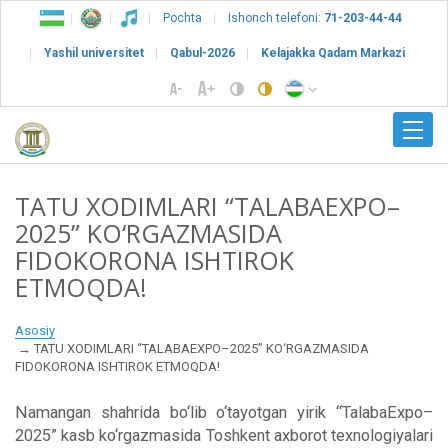
Pochta
Ishonch telefoni:
71-203-44-44
Yashil universitet
Qabul-2026
Kelajakka Qadam Markazi
TATU XODIMLARI “TALABAEXPO–
2025” KO‘RGAZMASIDA
FIDOKORONA ISHTIROK
ETMOQDA!
Asosiy
TATU XODIMLARI “TALABAEXPO–2025” KO‘RGAZMASIDA
FIDOKORONA ISHTIROK ETMOQDA!
Namangan shahrida bo‘lib o‘tayotgan yirik “TalabaExpo–
2025” kasb ko‘rgazmasida Toshkent axborot texnologiyalari