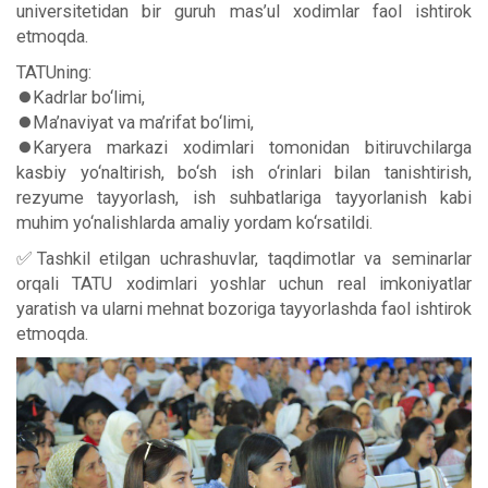
universitetidan bir guruh mas’ul xodimlar faol ishtirok
etmoqda.
TATUning:
⏺Kadrlar bo‘limi,
⏺Ma’naviyat va ma’rifat bo‘limi,
⏺Karyera markazi xodimlari tomonidan bitiruvchilarga
kasbiy yo‘naltirish, bo‘sh ish o‘rinlari bilan tanishtirish,
rezyume tayyorlash, ish suhbatlariga tayyorlanish kabi
muhim yo‘nalishlarda amaliy yordam ko‘rsatildi.
✅Tashkil etilgan uchrashuvlar, taqdimotlar va seminarlar
orqali TATU xodimlari yoshlar uchun real imkoniyatlar
yaratish va ularni mehnat bozoriga tayyorlashda faol ishtirok
etmoqda.