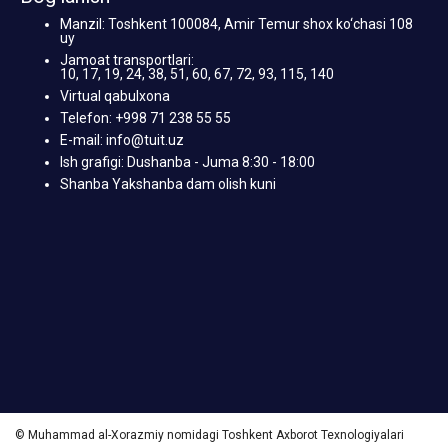
Manzil: Toshkent 100084, Amir Temur shox ko‘chasi 108
uy
Jamoat transportlari:
10, 17, 19, 24, 38, 51, 60, 67, 72, 93, 115, 140
Virtual qabulxona
Telefon: +998 71 238 55 55
E-mail: info@tuit.uz
Ish grafigi: Dushanba - Juma 8:30 - 18:00
Shanba Yakshanba dam olish kuni
© Muhammad al-Xorazmiy nomidagi Toshkent Axborot Texnologiyalari