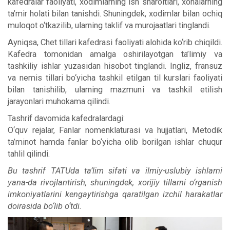
kafedralar faoliyati, xodimlarning ish sharoitlari, xonalarning
ta’mir holati bilan tanishdi. Shuningdek, xodimlar bilan ochiq
muloqot o‘tkazilib, ularning taklif va murojaatlari tinglandi.
Ayniqsa, Chet tillari kafedrasi faoliyati alohida ko‘rib chiqildi.
Kafedra tomonidan amalga oshirilayotgan ta’limiy va
tashkiliy ishlar yuzasidan hisobot tinglandi. Ingliz, fransuz
va nemis tillari bo‘yicha tashkil etilgan til kurslari faoliyati
bilan tanishilib, ularning mazmuni va tashkil etilish
jarayonlari muhokama qilindi.
Tashrif davomida kafedralardagi:
O‘quv rejalar, Fanlar nomenklaturasi va hujjatlari, Metodik
ta’minot hamda fanlar bo‘yicha olib borilgan ishlar chuqur
tahlil qilindi.
Bu tashrif TATUda ta’lim sifati va ilmiy-uslubiy ishlarni
yana-da rivojlantirish, shuningdek, xorijiy tillarni o‘rganish
imkoniyatlarini kengaytirishga qaratilgan izchil harakatlar
doirasida bo‘lib o‘tdi.