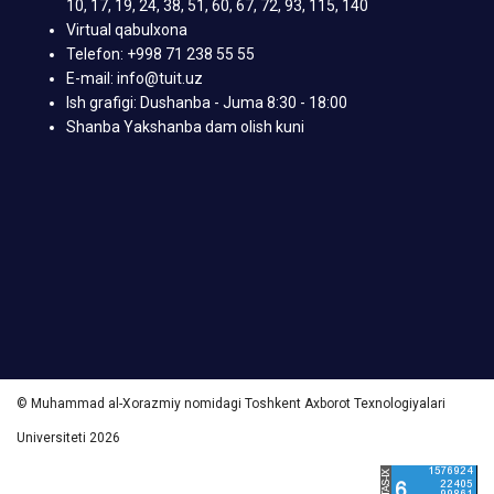
10, 17, 19, 24, 38, 51, 60, 67, 72, 93, 115, 140
Virtual qabulxona
Telefon: +998 71 238 55 55
E-mail: info@tuit.uz
Ish grafigi: Dushanba - Juma 8:30 - 18:00
Shanba Yakshanba dam olish kuni
© Muhammad al-Xorazmiy nomidagi Toshkent Axborot Texnologiyalari
Universiteti 2026