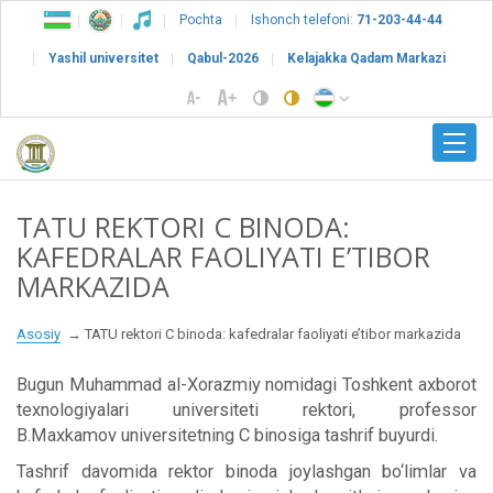
Pochta
Ishonch telefoni:
71-203-44-44
Yashil universitet
Qabul-2026
Kelajakka Qadam Markazi
TATU REKTORI C BINODA:
KAFEDRALAR FAOLIYATI E’TIBOR
MARKAZIDA
Asosiy
TATU rektori C binoda: kafedralar faoliyati e’tibor markazida
Bugun Muhammad al-Xorazmiy nomidagi Toshkent axborot
texnologiyalari universiteti rektori, professor
B.Maxkamov universitetning C binosiga tashrif buyurdi.
Tashrif davomida rektor binoda joylashgan bo‘limlar va