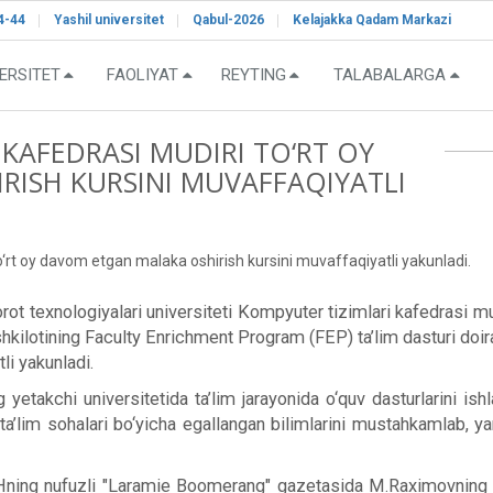
4-44
Yashil universitet
Qabul-2026
Kelajakka Qadam Markazi
ERSITET
FAOLIYAT
REYTING
TALABALARGA
KAFEDRASI MUDIRI TO‘RT OY
ISH KURSINI MUVAFFAQIYATLI
‘rt oy davom etgan malaka oshirish kursini muvaffaqiyatli yakunladi.
 texnologiyalari universiteti Kompyuter tizimlari kafedrasi m
shkilotining Faculty Enrichment Program (FEP) ta’lim dasturi do
li yakunladi.
takchi universitetida ta’lim jarayonida o‘quv dasturlarini ishl
ta’lim sohalari bo‘yicha egallangan bilimlarini mustahkamlab, ya
QSHning nufuzli "Laramie Boomerang" gazetasida M.Raximovning