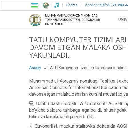
Pochta
Ishonch telefoni:
71-203-4
MUHAMMAD AL-XORAZMIY NOMIDAGI
UNIV
TOSHKENT AXBOROT TEXNOLOGIYALARI
UNIVERSITETI
TATU KOMPYUTER TIZIMLARI 
DAVOM ETGAN MALAKA OSHIR
YAKUNLADI.
Asosiy
TATU Kompyuter tizimlari kafedrasi mudiri to
Muhammad al-Xorazmiy nomidagi Toshkent axborot
American Councils for International Education ta
davom etgan malaka oshirish kursini muvaffaqiyat
💻 Ushbu dastur orqali TATU dotsenti AQSHning ye
bo‘yicha xalqaro tajribaga ega bo‘ldi, shuningdek 
bilim va ko‘nikmalarga ega bo‘ldi.
⭐️ Quvonarlisi, mazkur stajirovka doirasida A