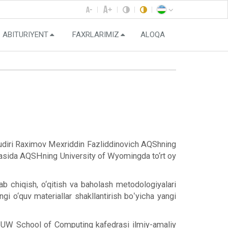
ABITURIYENT
FAXRLARIMIZ
ALOQA
udiri Raximov Mexriddin Fazliddinovich AQShning
irasida AQSHning University of Wyomingda to‘rt oy
ab chiqish, o‘qitish va baholash metodologiyalari
ngi o‘quv materiallar shakllantirish boʻyicha yangi
 UW School of Computing kafedrasi ilmiy-amaliy