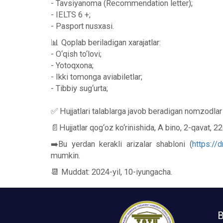
- Tavsiyanoma (Recommendation letter);
- IELTS 6 +;
- Pasport nusxasi.
📊 Qoplab beriladigan xarajatlar:
- O‘qish to‘lovi;
- Yotoqxona;
- Ikki tomonga aviabiletlar;
- Tibbiy sug‘urta;
✅ Hujjatlari talablarga javob beradigan nomzodlar 
📄Hujjatlar qog‘oz ko‘rinishida, A bino, 2-qavat, 2
➡️Bu yerdan kerakli arizalar shabloni (
https:/
mumkin.
📆 Muddat: 2024-yil, 10-iyungacha.
B