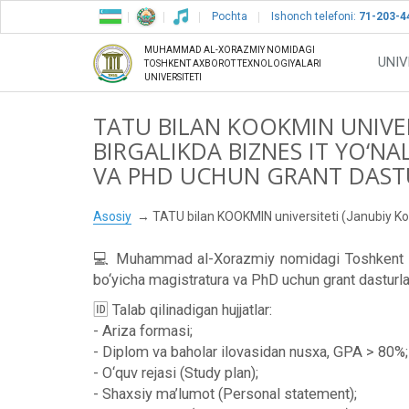
Pochta
Ishonch telefoni:
71-203-4
MUHAMMAD AL-XORAZMIY NOMIDAGI
UNIV
TOSHKENT AXBOROT TEXNOLOGIYALARI
UNIVERSITETI
TATU BILAN KOOKMIN UNIVER
BIRGALIKDA BIZNES IT YO‘N
VA PHD UCHUN GRANT DASTUR
Asosiy
TATU bilan KOOKMIN universiteti (Janubiy Kore
💻 Muhammad al-Xorazmiy nomidagi Toshkent axbo
bo‘yicha magistratura va PhD uchun grant dasturlari
🆔 Talab qilinadigan hujjatlar:
- Ariza formasi;
- Diplom va baholar ilovasidan nusxa, GPA > 80%;
- O‘quv rejasi (Study plan);
- Shaxsiy ma’lumot (Personal statement);