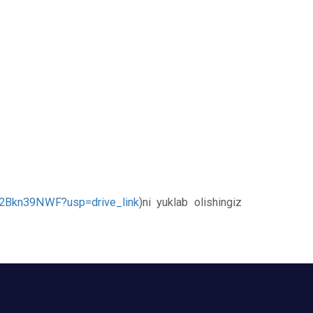
d2Bkn39NWF?usp=drive_link
)ni yuklab olishingiz