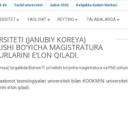
4-44
Yashil universitet
Qabul-2026
Kelajakka Qadam Markazi
ERSITET
FAOLIYAT
REYTING
TALABALARGA
SITETI (JANUBIY KOREYA)
ALISHI BO‘YICHA MAGISTRATURA
LARINI E’LON QILADI.
ya) birgalikda Biznes IT yo‘nalishi bo‘yicha magistratura va PhD uchun gr
rot texnologiyalari universiteti bilan KOOKMIN universiteti (
ni e’lon qiladi.