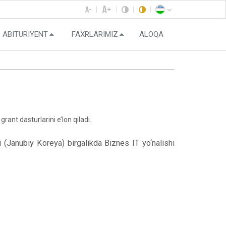
ABITURIYENT
FAXRLARIMIZ
ALOQA
ant dasturlarini e’lon qiladi.
Janubiy Koreya) birgalikda Biznes IT yo‘nalishi