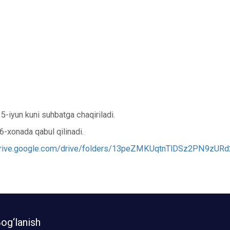
5-iyun kuni suhbatga chaqiriladi.
26-xonada qabul qilinadi.
/drive.google.com/drive/folders/13peZMKUqtnTlDSz2PN9zUR
og‘lanish