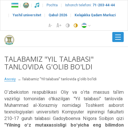
Pochta
Ishonch telefoni:
71-203-44-44
Yashil universitet
Qabul-2026
Kelajakka Qadam Markazi
TALABAMIZ "YIL TALABASI"
TANLOVIDA G'OLIB BO'LDI
Asosiy
Talabamiz "Yil talabasi" tanlovida g'olib bo'ldi
Oʻzbekiston respublikasi Oliy va oʻrta maxsus taʼlim
vazirligi tomonidan o'tkazilgan "Yil talabasi" tanlovida
Muhammad al-Xorazmiy nomidagi Toshkent axborot
texnologiyalari universiteti Kompyuter injiniringi fakulteti
210-17 guruh talabasi Gadoyboenva Nigora Soibjon qizi
"Yilning oʻz mutaxassisligi boʻyicha eng bilimdon