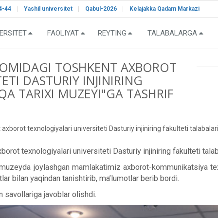
4-44
Yashil universitet
Qabul-2026
Kelajakka Qadam Markazi
ERSITET
FAOLIYAT
REYTING
TALABALARGA
OMIDAGI TOSHKENT AXBOROT
ETI DASTURIY INJINIRING
QA TARIXI MUZEYI"GA TASHRIF
t texnologiyalari universiteti Dasturiy injiniring fakulteti talabalari
texnologiyalari universiteti Dasturiy injiniring fakulteti talaba
zeyda joylashgan mamlakatimiz axborot-kommunikatsiya texnol
ar bilan yaqindan tanishtirib, ma’lumotlar berib bordi.
 savollariga javoblar olishdi.