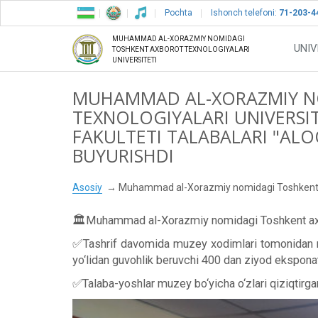
Pochta
Ishonch telefoni:
71-203-4
MUHAMMAD AL-XORAZMIY NOMIDAGI
UNIV
TOSHKENT AXBOROT TEXNOLOGIYALARI
UNIVERSITETI
MUHAMMAD AL-XORAZMIY N
TEXNOLOGIYALARI UNIVERSIT
FAKULTETI TALABALARI "ALO
BUYURISHDI
Asosiy
Muhammad al-Xorazmiy nomidagi Toshkent axboro
🏛Muhammad al-Xorazmiy nomidagi Toshkent axborot 
✅Tashrif davomida muzey xodimlari tomonidan mu
yo‘lidan guvohlik beruvchi 400 dan ziyod eksponatl
✅Talaba-yoshlar muzey bo‘yicha o‘zlari qiziqtirgan