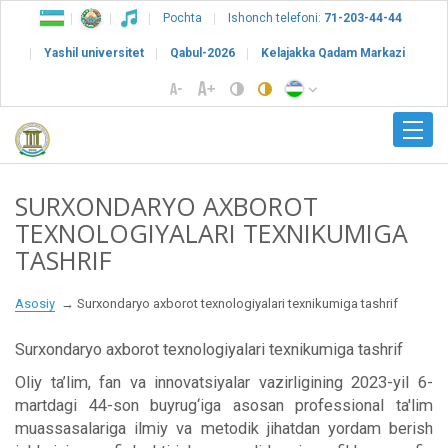
Pochta
Ishonch telefoni:
71-203-44-44
Yashil universitet
Qabul-2026
Kelajakka Qadam Markazi
SURXONDARYO AXBOROT
TEXNOLOGIYALARI TEXNIKUMIGA
TASHRIF
Asosiy
Surxondaryo axborot texnologiyalari texnikumiga tashrif
Surxondaryo axborot texnologiyalari texnikumiga tashrif
Oliy ta’lim, fan va innovatsiyalar vazirligining 2023-yil 6-
martdagi 44-son buyrug‘iga asosan professional ta'lim
muassasalariga ilmiy va metodik jihatdan yordam berish