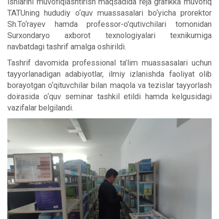
ishlarini muvofiqlashtirish maqsadida reja grafikka muvofiq
TATUning hududiy o‘quv muassasalari bo‘yicha prorektor
Sh.To‘rayev hamda professor-o'qutivchilari tomonidan
Surxondaryo axborot texnologiyalari texnikumiga
navbatdagi tashrif amalga oshirildi.
Tashrif davomida professional ta’lim muassasalari uchun
tayyorlanadigan adabiyotlar, ilmiy izlanishda faoliyat olib
borayotgan o‘qituvchilar bilan maqola va tezislar tayyorlash
doirasida o‘quv seminar tashkil etildi hamda kelgusidagi
vazifalar belgilandi.