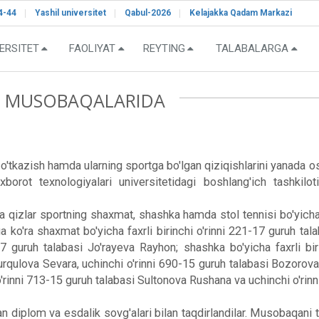
4-44
Yashil universitet
Qabul-2026
Kelajakka Qadam Markazi
ERSITET
FAOLIYAT
REYTING
TALABALARGA
RT MUSOBAQALARIDA
o'tkazish hamda ularning sportga bo'lgan qiziqishlarini yanada o
ot texnologiyalari universitetidagi boshlang'ich tashkilot
nda qizlar sportning shaxmat, shashka hamda stol tennisi bo'yich
iga ko'ra shaxmat bo'yicha faxrli birinchi o'rinni 221-17 guruh tal
-17 guruh talabasi Jo'rayeva Rayhon; shashka bo'yicha faxrli bi
urqulova Sevara, uchinchi o'rinni 690-15 guruh talabasi Bozorova Ma
o'rinni 713-15 guruh talabasi Sultonova Rushana va uchinchi o'ri
 diplom va esdalik sovg'alari bilan taqdirlandilar. Musobaqani t