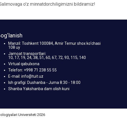
 Salimovaga o'z minnatdorchiligimizni bildiramiz!
og‘lanish
Manzil: Toshkent 100084, Amir Temur shox ko‘chasi
108 uy
Jamoat transportlari:
10, 17, 19, 24, 38, 51, 60, 67, 72, 93, 115, 140
Virtual qabulxona
Telefon: +998 71 238 55 55
E-mail: info@tuit.uz
Ish grafigi: Dushanba - Juma 8:30 - 18:00
Shanba Yakshanba dam olish kuni
giyalari Universiteti 2026