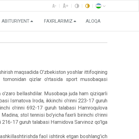
ABITURIYENT
FAXRLARIMIZ
ALOQA
shirish maqsadida O'zbekiston yoshlar ittifoqining
i tomonidan qizlar o'rtasida sport musobaqasi
a o'zaro bellashdilar. Musobaqa juda ham qiziqarli
abasi Ismatova Iroda, ikkinchi o'rinni 223-17 guruh
rinchi o'rinni 692-17 guruh talabasi Hamroqulova
dina; stol tennisi bo'yicha faxrli birinchi o'rinni
nni 216-17 guruh talabasi Hamidova Sarvinoz qo'lga
ashkillashtirishda faol ishtirok etgan boshlang'ich