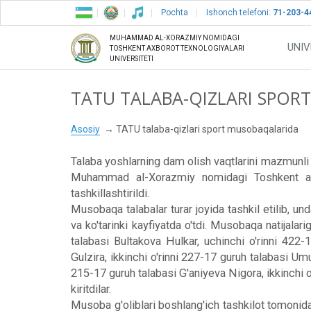
Pochta
Ishonch telefoni:
71-203-4
MUHAMMAD AL-XORAZMIY NOMIDAGI
UNIV
TOSHKENT AXBOROT TEXNOLOGIYALARI
UNIVERSITETI
TATU TALABA-QIZLARI SPO
Asosiy
TATU talaba-qizlari sport musobaqalarida
Talaba yoshlarning dam olish vaqtlarini mazmunli 
Muhammad al-Xorazmiy nomidagi Toshkent axbor
tashkillashtirildi.
Musobaqa talabalar turar joyida tashkil etilib, u
va ko'tarinki kayfiyatda o'tdi. Musobaqa natijalar
talabasi Bultakova Hulkar, uchinchi o'rinni 422
Gulzira, ikkinchi o'rinni 227-17 guruh talabasi Um
215-17 guruh talabasi G'aniyeva Nigora, ikkinchi 
kiritdilar.
Musoba g'oliblari boshlang'ich tashkilot tomonidan