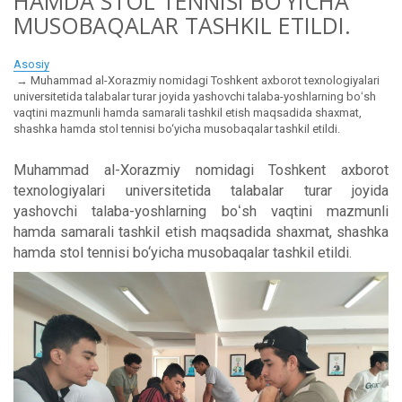
HAMDA STOL TENNISI BO‘YICHA
MUSOBAQALAR TASHKIL ETILDI.
Asosiy
Muhammad al-Xorazmiy nomidagi Toshkent axborot texnologiyalari
universitetida talabalar turar joyida yashovchi talaba-yoshlarning boʻsh
vaqtini mazmunli hamda samarali tashkil etish maqsadida shaxmat,
shashka hamda stol tennisi bo‘yicha musobaqalar tashkil etildi.
Muhammad al-Xorazmiy nomidagi Toshkent axborot
texnologiyalari universitetida talabalar turar joyida
yashovchi talaba-yoshlarning boʻsh vaqtini mazmunli
hamda samarali tashkil etish maqsadida shaxmat, shashka
hamda stol tennisi bo‘yicha musobaqalar tashkil etildi.