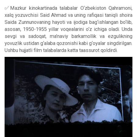
✅Mazkur kinokartinada talabalar O‘zbekiston Qahramoni,
xalq yozuvchisi Said Ahmad va uning rafiqasi taniqli shoira
Saida Zunnunovaning hayoti va ijodiga bag‘ishlangan bo‘lib,
asosan, 1950-1955 yillar voqealarini o‘z ichiga oladi. Unda
sevgi va sadoqat, ma’naviy barkamollik va ezgulikning
yovuzlik ustidan g‘alaba qozonishi kabi g‘oyalar singdirilgan.
Ushbu hujjatli film talabalarda katta taassurot qoldirdi.