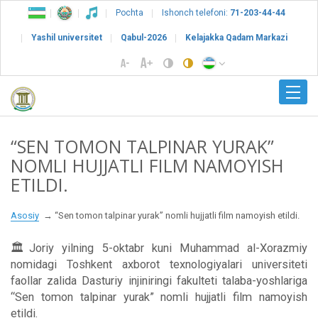
Pochta
Ishonch telefoni:
71-203-44-44
Yashil universitet
Qabul-2026
Kelajakka Qadam Markazi
“SEN TOMON TALPINAR YURAK”
NOMLI HUJJATLI FILM NAMOYISH
ETILDI.
Asosiy
“Sen tomon talpinar yurak” nomli hujjatli film namoyish etildi.
🏛Joriy yilning 5-oktabr kuni Muhammad al-Xorazmiy
nomidagi Toshkent axborot texnologiyalari universiteti
faollar zalida Dasturiy injiniringi fakulteti talaba-yoshlariga
“Sen tomon talpinar yurak” nomli hujjatli film namoyish
etildi.