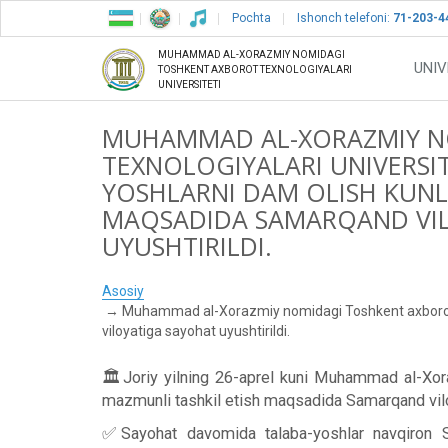
Pochta
Ishonch telefoni:
71-203-4
MUHAMMAD AL-XORAZMIY NOMIDAGI
UNIV
TOSHKENT AXBOROT TEXNOLOGIYALARI
UNIVERSITETI
MUHAMMAD AL-XORAZMIY N
TEXNOLOGIYALARI UNIVERSITE
YOSHLARNI DAM OLISH KUNL
MAQSADIDA SAMARQAND VI
UYUSHTIRILDI.
Asosiy
Muhammad al-Xorazmiy nomidagi Toshkent axborot tex
viloyatiga sayohat uyushtirildi.
🏛Joriy yilning 26-aprel kuni Muhammad al-Xoraz
mazmunli tashkil etish maqsadida Samarqand viloy
✅Sayohat davomida talaba-yoshlar navqiron Sam