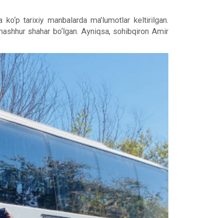
o‘p tarixiy manbalarda ma’lumotlar keltirilgan.
 mashhur shahar bo‘lgan. Ayniqsa, sohibqiron Amir