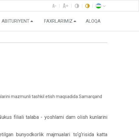
ABITURIYENT
FAXRLARIMIZ
ALOQA
kunlarini mazmunli tashkil etish maqsadida Samarqand
s filiali talaba - yoshlarni dam olish kunlarini
lgan bunyodkorlik majmualari to‘g‘risida katta