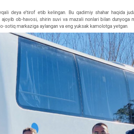
i deya e’tirof etib kelingan. Bu qadimiy shahar haqida juda k
 ajoyib ob-havosi, shirin suvi va mazali nonlari bilan dunyoga
o-sotiq markaziga aylangan va eng yuksak kamolotga yetgan.