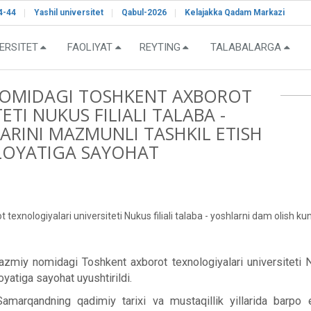
4-44
Yashil universitet
Qabul-2026
Kelajakka Qadam Markazi
ERSITET
FAOLIYAT
REYTING
TALABALARGA
OMIDAGI TOSHKENT AXBOROT
TI NUKUS FILIALI TALABA -
ARINI MAZMUNLI TASHKIL ETISH
LOYATIGA SAYOHAT
nologiyalari universiteti Nukus filiali talaba - yoshlarni dam olish 
miy nomidagi Toshkent axborot texnologiyalari universiteti Nuku
atiga sayohat uyushtirildi.
arqandning qadimiy tarixi va mustaqillik yillarida barpo eti