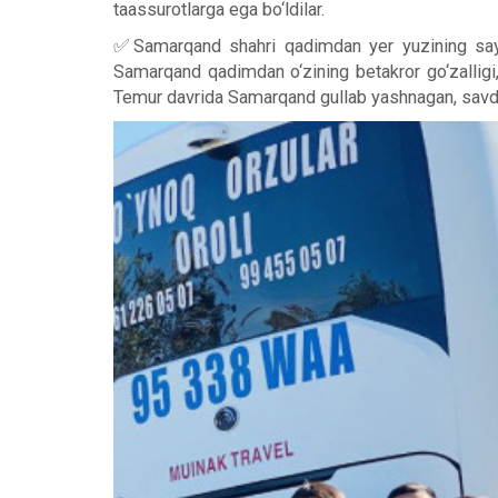
taassurotlarga ega bo‘ldilar.
✅Samarqand shahri qadimdan yer yuzining sayqal
Samarqand qadimdan o‘zining betakror go‘zalligi,
Temur davrida Samarqand gullab yashnagan, savd