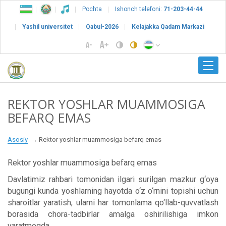
Pochta
Ishonch telefoni:
71-203-44-44
Yashil universitet
Qabul-2026
Kelajakka Qadam Markazi
REKTOR YOSHLAR MUAMMOSIGA
BEFARQ EMAS
Asosiy
Rektor yoshlar muammosiga befarq emas
Rektor yoshlar muammosiga befarq emas
Davlatimiz rahbari tomonidan ilgari surilgan mazkur g‘oya
bugungi kunda yoshlarning hayotda o‘z o‘rnini topishi uchun
sharoitlar yaratish, ularni har tomonlama qo‘llab-quvvatlash
borasida chora-tadbirlar amalga oshirilishiga imkon
yaratmoqda.