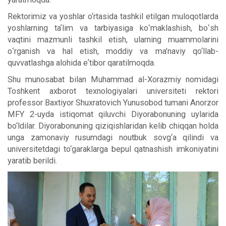
Rektorimiz va yoshlar o‘rtasida tashkil etilgan muloqotlarda
yoshlarning taʼlim va tarbiyasiga koʻmaklashish, boʻsh
vaqtini mazmunli tashkil etish, ularning muammolarini
oʻrganish va hal etish, moddiy va ma’naviy qo‘llab-
quvvatlashga alohida eʼtibor qaratilmoqda.
Shu munosabat bilan Muhammad al-Xorazmiy nomidagi
Toshkent axborot texnologiyalari universiteti rektori
professor Baxtiyor Shuxratovich Yunusobod tumani Anorzor
MFY 2-uyda istiqomat qiluvchi Diyorabonuning uylarida
bo‘ldilar. Diyorabonuning qiziqishlaridan kelib chiqqan holda
unga zamonaviy rusumdagi noutbuk sovg‘a qilindi va
universitetdagi to‘garaklarga bepul qatnashish imkoniyatini
yaratib berildi.