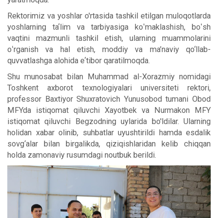
Rektorimiz va yoshlar o'rtasida tashkil etilgan muloqotlarda
yoshlarning taʼlim va tarbiyasiga koʻmaklashish, boʻsh
vaqtini mazmunli tashkil etish, ularning muammolarini
oʻrganish va hal etish, moddiy va ma’naviy qo‘llab-
quvvatlashga alohida eʼtibor qaratilmoqda.
Shu munosabat bilan Muhammad al-Xorazmiy nomidagi
Toshkent axborot texnologiyalari universiteti rektori,
professor Baxtiyor Shuxratovich Yunusobod tumani Obod
MFYda istiqomat qiluvchi Xayotbek va Nurmakon MFY
istiqomat qiluvchi Begzodning uylarida bo'ldilar. Ularning
holidan xabar olinib, suhbatlar uyushtirildi hamda esdalik
sovg‘alar bilan birgalikda, qiziqishlaridan kelib chiqqan
holda zamonaviy rusumdagi noutbuk berildi.