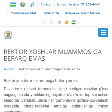
Pochta
Ishonch telefoni:
71-203-44-44
Yashil universitet
Qabul-2026
Kelajakka Qadam Markazi
REKTOR YOSHLAR MUAMMOSIGA
BEFARQ EMAS
Asosiy
Rektor yoshlar muammosiga befarq emas
Rektor yoshlar muammosiga befarq emas
Davlatimiz rahbari tomonidan ilgari surilgan mazkur g'oya
bugungi kunda yoshlarning hayotda o‘z o‘rnini topishi uchun
sharoitlar yaratish, ularni har tomonlama qo‘llab-quvvatlash
borasida chora-tadbirlar amalga oshirilishiga imkon
yaratmoqda.