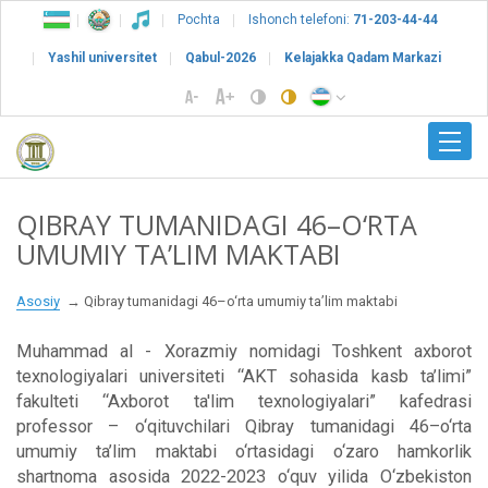
Pochta
Ishonch telefoni:
71-203-44-44
Yashil universitet
Qabul-2026
Kelajakka Qadam Markazi
QIBRAY TUMANIDAGI 46–O‘RTA
UMUMIY TA’LIM MAKTABI
Asosiy
Qibray tumanidagi 46–o‘rta umumiy ta’lim maktabi
Muhammad al - Xorazmiy nomidagi Toshkent axborot
texnologiyalari universiteti “AKT sohasida kasb ta’limi”
fakulteti “Axborot ta'lim texnologiyalari” kafedrasi
professor – o‘qituvchilari Qibray tumanidagi 46–o‘rta
umumiy ta’lim maktabi o‘rtasidagi o‘zaro hamkorlik
shartnoma asosida 2022-2023 o‘quv yilida O‘zbekiston