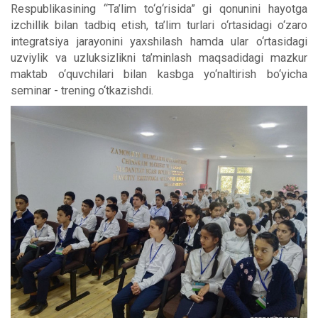
Respublikasining “Ta’lim to‘g‘risida” gi qonunini hayotga
izchillik bilan tadbiq etish, ta’lim turlari o‘rtasidagi o‘zaro
integratsiya jarayonini yaxshilash hamda ular o‘rtasidagi
uzviylik va uzluksizlikni ta’minlash maqsadidagi mazkur
maktab o‘quvchilari bilan kasbga yo‘naltirish bo‘yicha
seminar - trening o‘tkazishdi.