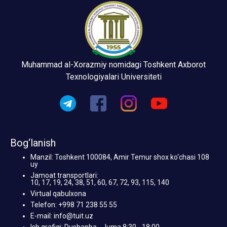
Muhammad al-Xorazmiy nomidagi Toshkent Axborot
Texnologiyalari Universiteti
Bog‘lanish
Manzil: Toshkent 100084, Amir Temur shox ko‘chasi 108
uy
Jamoat transportlari:
10, 17, 19, 24, 38, 51, 60, 67, 72, 93, 115, 140
Virtual qabulxona
Telefon: +998 71 238 55 55
E-mail: info@tuit.uz
Ish grafigi: Dushanba - Juma 8:30 - 18:00