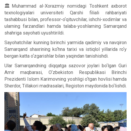
🏛Muhammad al-Xorazmiy nomidagi Toshkent axborot
texnologiyalari universiteti Qarshi filiali rahbariyati
tashabbusi bilan, professor-oʼqituvchilar, ishchi-xodimlar va
ularning farzandlari hamda talaba-yoshlarning Samarqand
shahriga sayohati uyushtirildi.
Sayohatchilar kunning birinchi yarmida qadimiy va navqiron
Samarqand shaxrining koʼhna tarixi va istiqlol yillarida roʼy
bergan katta oʼzgarishlar bilan yaqindan tanishishdi.
Ular Samarqandning diqqatga sazovor joylari boʼlgan Guri
Аmir maqbarasi, Oʼzbekiston Respublikasi Birinchi
Prezidenti Islom Karimovning yoshligi oʼtgan hovlisi hamda
Sherdor, Tillakori madrasalari, Registon maydonida boʼlishdi.